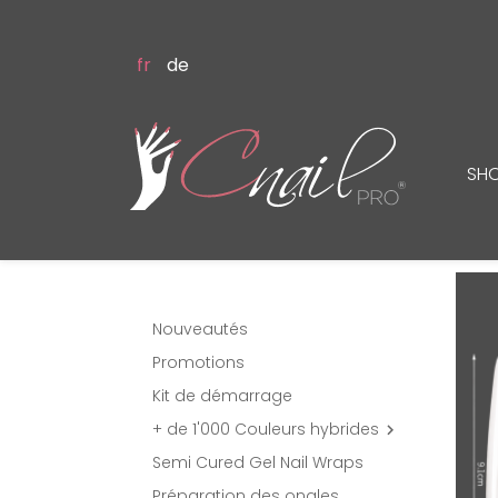
fr
de
SH
Nouveautés
Promotions
Kit de démarrage
+ de 1'000 Couleurs hybrides

Semi Cured Gel Nail Wraps
Préparation des ongles