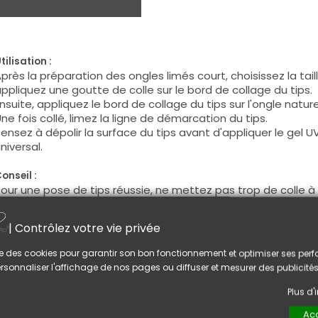
tilisation :
près la préparation des ongles limés court, choisissez la tai
ppliquez une goutte de colle sur le bord de collage du tips.
nsuite, appliquez le bord de collage du tips sur l'ongle natur
ne fois collé, limez la ligne de démarcation du tips.
ensez à dépolir la surface du tips avant d'appliquer le gel UV/
niversal.
onseil :
our une pose de tips réussie, ne mettez pas trop de colle à tip
orment sur le bord de collage du tips et qui fragilisent vos p
| Contrôlez votre vie privée
US AIMEREZ AUSSI
lise des cookies pour garantir son bon fonctionnement et optimiser ses pe
rsonnaliser l'affichage de nos pages ou diffuser et mesurer des publicités
Plus d
Acc