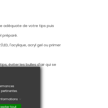
lle adéquate de votre tips puis
el préparé.
LED, l'acylique, acryl gel ou primer
s, éviter les bulles d'air qui se
oses d'ongles.
rformances
 pertinentes.
'informations
epter tout