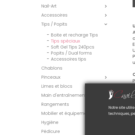
Nail-Art

Accessoires

Tips / Popits

U
A
Boite et recharge Tips
a
Tips spéciaux
E
Soft Gel Tips 240pcs
U
Popits / Dual forms
P
Accessoires tips
u
Chablons
C
Pinceaux

P
Limes et blocs
f
Main d'entraînement
Rangements
VO
Notre site uti
Mobilier et équipement
techniques, pe
Hygiène
Pédicure