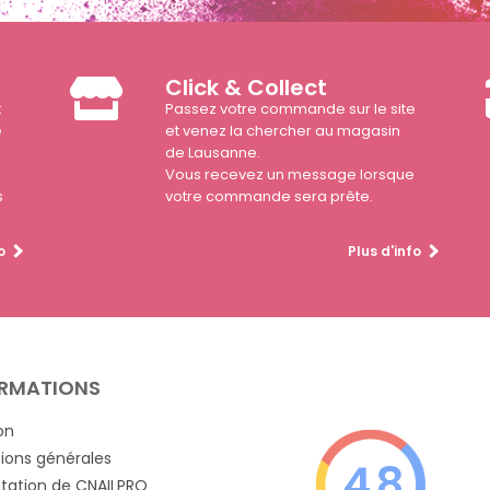
Click & Collect
t
Passez votre commande sur le site
e
et venez la chercher au magasin
de Lausanne.
Vous recevez un message lorsque
s
votre commande sera prête.
o
Plus d'info
RMATIONS
on
ions générales
4.8
tation de CNAILPRO