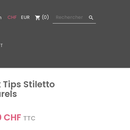
CHF
EUR
(0)
n
shopping_cart

T
 Tips Stiletto
rels
0 CHF
TTC