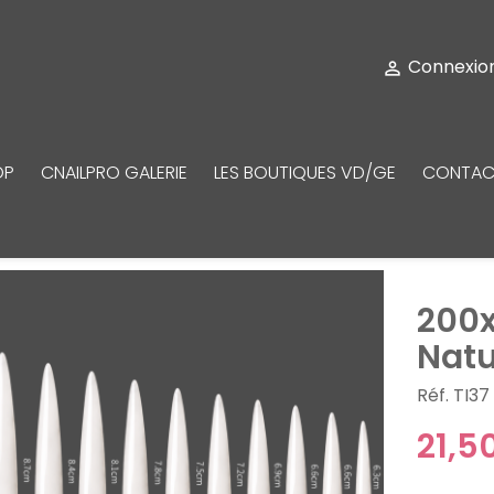
Connexio

OP
CNAILPRO GALERIE
LES BOUTIQUES VD/GE
CONTAC
200x
Natu
Réf. TI37
21,5