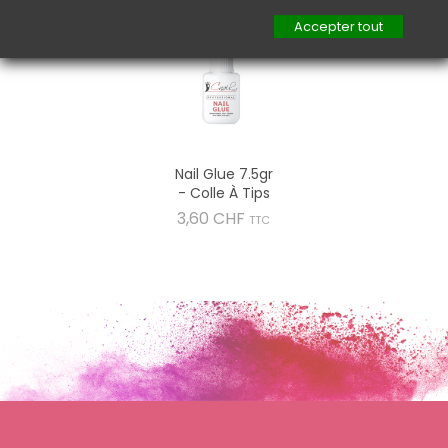
Accepter tout
Nail Glue 7.5gr
- Colle À Tips
Prix
3,60 CHF
TTC