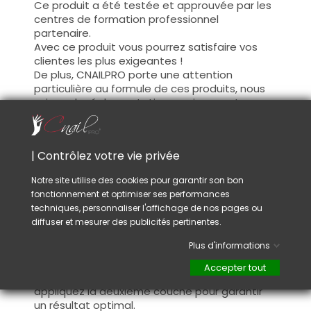
Ce produit a été testée et approuvée par les
centres de formation professionnel
partenaire.
Avec ce produit vous pourrez satisfaire vos
clientes les plus exigeantes !
De plus, CNAILPRO porte une attention
particulière au formule de ces produits, nous
suivons la réglementation en vigueur et
garantissons la conformité de nos produits.
Ceci pour garantir une sécurité d'utilisation
optimale.
| Contrôlez votre vie privée
Notre site utilise des cookies pour garantir son bon
Utilisation :
fonctionnement et optimiser ses performances
Cette couleur s'applique avec son pinceau, de
techniques, personnaliser l'affichage de nos pages ou
manière fine, sur la base (il n'est pas
diffuser et mesurer des publicités pertinentes.
nécessaire de dégraisser la couche de
Plus d'informations
cohésion) ou sur la construction après limage.
Ce produit s'applique en deux couches,
Accepter tout
fermez le bord libre à la première couche et
appliquez la deuxième couche pour garantir
un résultat optimal.