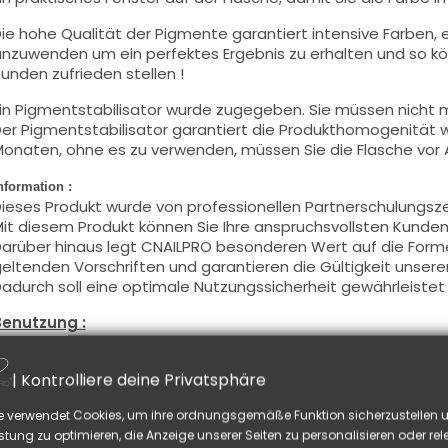
ie hohe Qualität der Pigmente garantiert intensive Farben, e
nzuwenden um ein perfektes Ergebnis zu erhalten und so kö
unden zufrieden stellen !
in Pigmentstabilisator wurde zugegeben. Sie müssen nicht m
er Pigmentstabilisator garantiert die Produkthomogenität
onaten, ohne es zu verwenden, müssen Sie die Flasche vor
nformation :
ieses Produkt wurde von professionellen Partnerschulungsz
it diesem Produkt können Sie Ihre anspruchsvollsten Kunden 
arüber hinaus legt CNAILPRO besonderen Wert auf die Formel
eltenden Vorschriften und garantieren die Gültigkeit unsere
adurch soll eine optimale Nutzungssicherheit gewährleistet
Benutzung :
iese Farbe mit dem Pinsel, auf dünner Weise, auf die Basis a
chwitzschicht zu entfetten) oder nach der Nagelmodellage
| Kontrolliere deine Privatsphäre
ieses Produkt wird in zwei Schichten aufgetragen, schließen 
e verwendet Cookies, um ihre ordnungsgemäße Funktion sicherzustellen u
nd tragen Sie die zweite Schicht auf, um ein optimales Erge
stung zu optimieren, die Anzeige unserer Seiten zu personalisieren oder re
iese Produkte werden
sowohl
in Vollfarbe
wie auch
in French