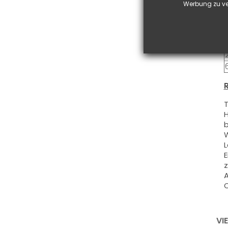
Werbung zu ve
S
R
T
H
b
W
L
E
z
A
O
VI