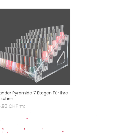
änder Pyramide 7 Etagen Für Ihre
aschen
Preis
4,90 CHF
TTC