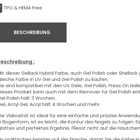
TPO & HEMA Free
BESCHREIBUNG
eschreibung :
it dieser Gellack Hybrid Farbe
, auch Gel Polish oder Shellack
leiche Farbe in UV Gel und Gel Polish zu kaufen.
ie sind kompatibel mit den UV Gele, Gel Polish, Press On Nails,
ieses Produkt kann auch mit dem Remover für Gel Polish en
el Polish hält 3 Wochen.
el, Acryl Gel, Acryl hält 4 Wochen und mehr.
ie Viskosität ist ideal für eine einfache und präzise Anwend
n Bogenform, ist es leicht, die Kontur des Nagels zu folgen. Es
lattes und perfektes Ergebnis. Fliesst nicht auf die Häutchen 
in praktisches Fenster auf der Flasche, damit Sie die Farbe i