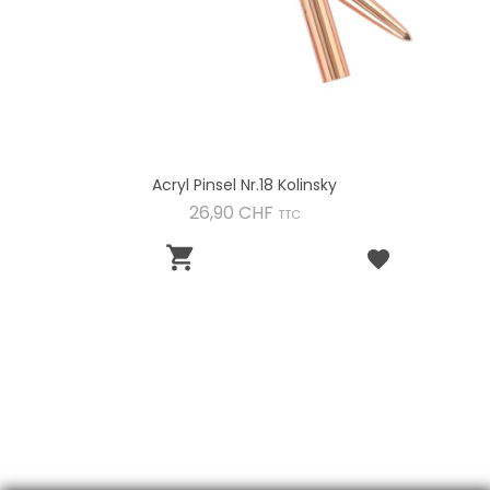
Acryl Pinsel Nr.18 Kolinsky
Preis
26,90 CHF
TTC
