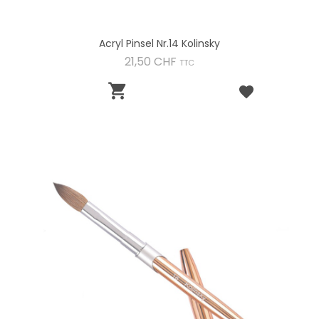
Acryl Pinsel Nr.14 Kolinsky
Preis
21,50 CHF
TTC
