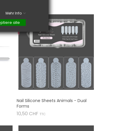
Preis
12,90 CHF
TTC

Mehr Info
NEU
ptiere alle
Nail Silicone Sheets Animals - Dual
Forms
Preis
10,50 CHF
TTC
