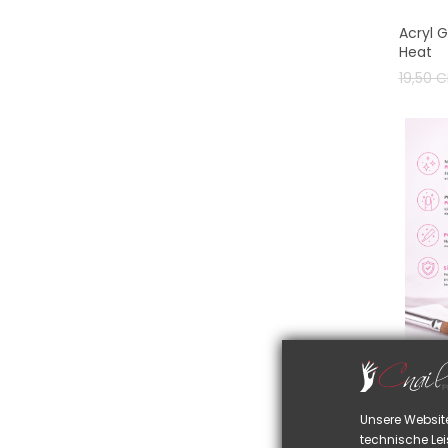
Acryl 
Heat
Verkau
19,50 
Gel Cl
Unsere Websit
6,90 
technische Lei