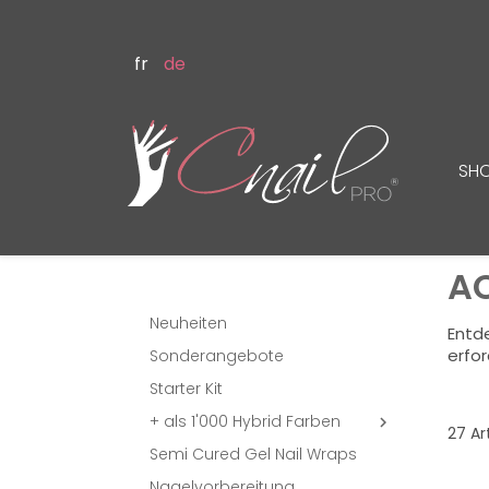
fr
de
SH
AC
Neuheiten
Entde
erfor
Sonderangebote
Starter Kit
+ als 1'000 Hybrid Farben

27 Ar
Semi Cured Gel Nail Wraps
Nagelvorbereitung