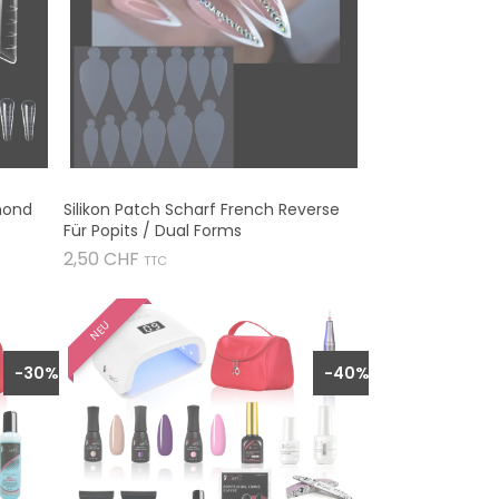
mond
Silikon Patch Scharf French Reverse
Für Popits / Dual Forms
Preis
2,50 CHF
TTC

NEU
-30%
-40%