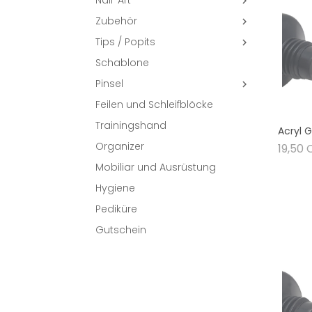
Nail-Art

Zubehör

Tips / Popits

Schablone
Pinsel

Feilen und Schleifblöcke
Trainingshand
Acryl G
Organizer
19,50 
Mobiliar und Ausrüstung
Hygiene
Pediküre
Gutschein