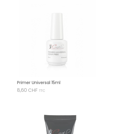
Primer Universal 15ml
Preis
8,60 CHF
TTC
