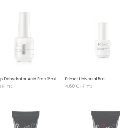
ep Dehydrator Acid Free 15ml
Primer Universal 5ml
Preis
Preis
CHF
4,60 CHF
TTC
TTC

