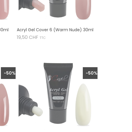
 30ml
Acryl Gel Cover 6 (Warm Nude) 30ml
Preis
19,50 CHF
TTC

-50%
-50%