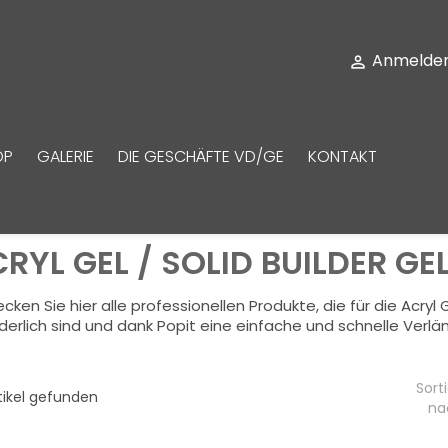
Anmelde

OP
GALERIE
DIE GESCHÄFTE VD/GE
KONTAKT
RYL GEL / SOLID BUILDER GE
cken Sie hier alle professionellen Produkte, die für die Acryl 
derlich sind und dank Popit eine einfache und schnelle Verl
Sorti
tikel gefunden
na