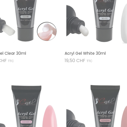
el Clear 30ml
Acryl Gel White 30ml
Preis
Preis
CHF
19,50 CHF
TTC
TTC

