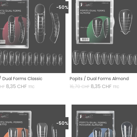
-50%
/ Dual Forms Classic
Popits / Dual Forms Almond
fspreis
Preis
Verkaufspreis
Preis
8,35 CHF
8,35 CHF
CHF
16,70 CHF
TTC
TTC


-50%