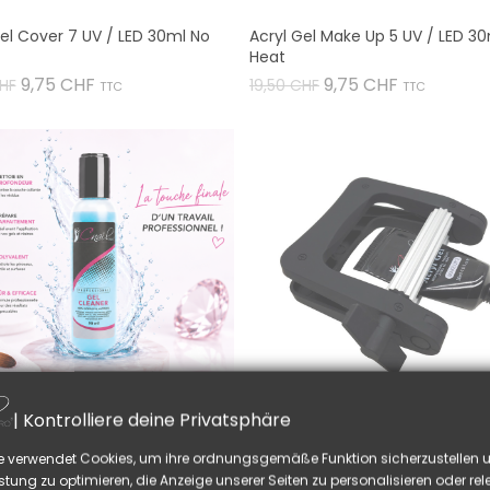
Gel Cover 7 UV / LED 30ml No
Acryl Gel Make Up 5 UV / LED 3
Heat
fspreis
Preis
Verkaufspreis
Preis
9,75 CHF
9,75 CHF
CHF
19,50 CHF
TTC
TTC


| Kontrolliere deine Privatsphäre
eaner 90ml
Squeezer Für Acrylgel Tube
e verwendet Cookies, um ihre ordnungsgemäße Funktion sicherzustellen u
Preis
Preis
CHF
12,90 CHF
stung zu optimieren, die Anzeige unserer Seiten zu personalisieren oder re
TTC
TTC