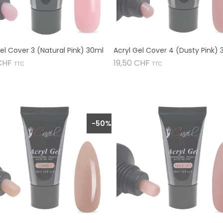
el Cover 3 (Natural Pink) 30ml
Acryl Gel Cover 4 (Dusty Pink)
Preis
Preis
CHF
19,50 CHF
TTC
TTC


-50%