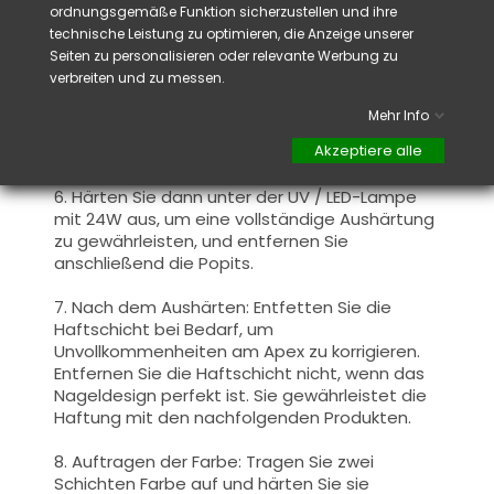
ordnungsgemäße Funktion sicherzustellen und ihre
Nagel mit dem Primer,
der Basisschicht oder
technische Leistung zu optimieren, die Anzeige unserer
dem UV-Gel zu gewährleisten.
Seiten zu personalisieren oder relevante Werbung zu
verbreiten und zu messen.
5. Abschluss: Entfernen Sie überschüssiges
Material am Rand des Popits und unter dem
Mehr Info
Nagel mit dem mit Gelreiniger getränkten
Akzeptiere alle
Pinsel.
6. Härten Sie dann unter der UV / LED-Lampe
mit 24W aus, um eine vollständige Aushärtung
zu gewährleisten, und entfernen Sie
anschließend die Popits.
7. Nach dem Aushärten: Entfetten Sie die
Haftschicht bei Bedarf, um
Unvollkommenheiten am Apex zu korrigieren.
Entfernen Sie die Haftschicht nicht, wenn das
Nageldesign perfekt ist. Sie gewährleistet die
Haftung mit den nachfolgenden Produkten.
8. Auftragen der Farbe: Tragen Sie zwei
Schichten Farbe auf und härten Sie sie