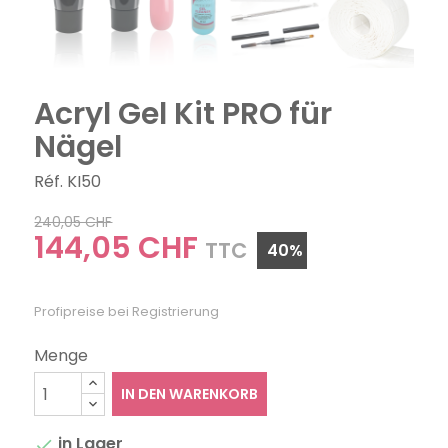
Acryl Gel Kit PRO für
Nägel
Réf. KI50
240,05 CHF
144,05 CHF
TTC
40%
Profipreise bei Registrierung
Menge
IN DEN WARENKORB
in Lager
