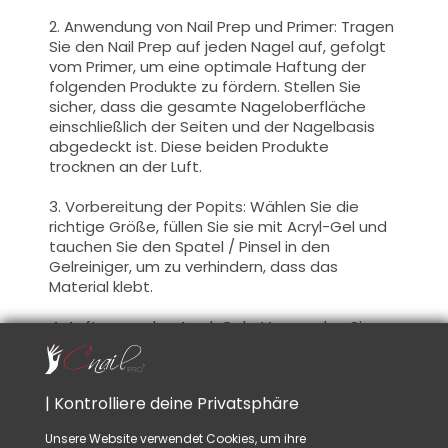
2. Anwendung von Nail Prep und Primer: Tragen
Sie den Nail Prep auf jeden Nagel auf, gefolgt
vom Primer, um eine optimale Haftung der
folgenden Produkte zu fördern. Stellen Sie
sicher, dass die gesamte Nageloberfläche
einschließlich der Seiten und der Nagelbasis
abgedeckt ist. Diese beiden Produkte
trocknen an der Luft.
3. Vorbereitung der Popits: Wählen Sie die
richtige Größe, füllen Sie sie mit Acryl-Gel und
tauchen Sie den Spatel / Pinsel in den
Gelreiniger, um zu verhindern, dass das
Material klebt.
4. Auftragen des Acryl-Gels: Verwenden Sie
den mit Gelreiniger getränkten Pinsel, um das
Acryl-Gel in den Popits zu bearbeiten, wobei
darauf zu achten ist, nicht zu viel, aber genug
| Kontrolliere deine Privatsphäre
in der Stresszone aufzutragen. Platzieren Sie
den Popits auf dem Nagel und drücken Sie
Unsere Website verwendet Cookies, um ihre
leicht an, um eine Haftung am natürlichen