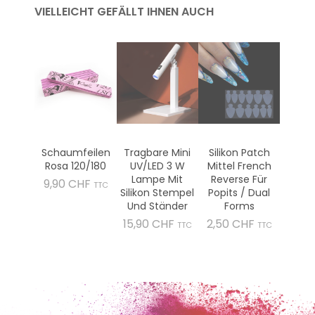
VIELLEICHT GEFÄLLT IHNEN AUCH
Schaumfeilen
Tragbare Mini
Silikon Patch
Rosa 120/180
UV/LED 3 W
Mittel French
Lampe Mit
Reverse Für
Preis
9,90 CHF
TTC
Silikon Stempel
Popits / Dual
Und Ständer
Forms
Preis
Preis
15,90 CHF
2,50 CHF
TTC
TTC