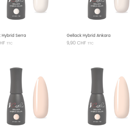
 Hybrid Serra
Gellack Hybrid Ankara
Preis
Preis
CHF
9,90 CHF
TTC
TTC

