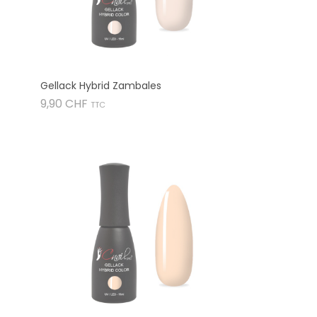
Gellack Hybrid Zambales
Preis
9,90 CHF
TTC
