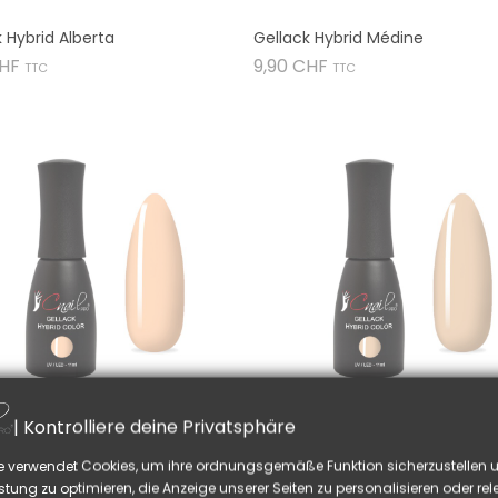
 Hybrid Alberta
Gellack Hybrid Médine
Preis
Preis
CHF
9,90 CHF
TTC
TTC


| Kontrolliere deine Privatsphäre
k Hybrid Cesena
Gellack Hybrid Merefa
Preis
Preis
CHF
9,90 CHF
e verwendet Cookies, um ihre ordnungsgemäße Funktion sicherzustellen u
TTC
TTC
stung zu optimieren, die Anzeige unserer Seiten zu personalisieren oder re