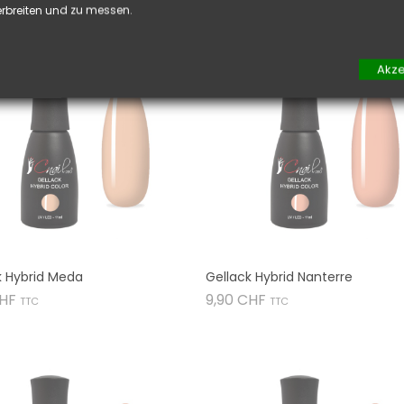
rbreiten und zu messen.


Akze
k Hybrid Meda
Gellack Hybrid Nanterre
Preis
Preis
CHF
9,90 CHF
TTC
TTC

