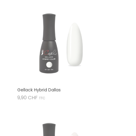
Gellack Hybrid Dallas
Preis
9,90 CHF
TTC
