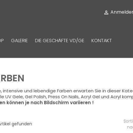
Anmelde

OP
GALERIE
DIE GESCHÄFTE VD/GE
KONTAKT
ARBEN
, intensive und lebendige Farben erwarten Sie in dieser Kate
lle UV Gele, Gel Polish, Press On Nails, Acryl Gel und Acryl kom
en können je nach Bildschirm variieren !
Sorti
rtikel gefunden
na