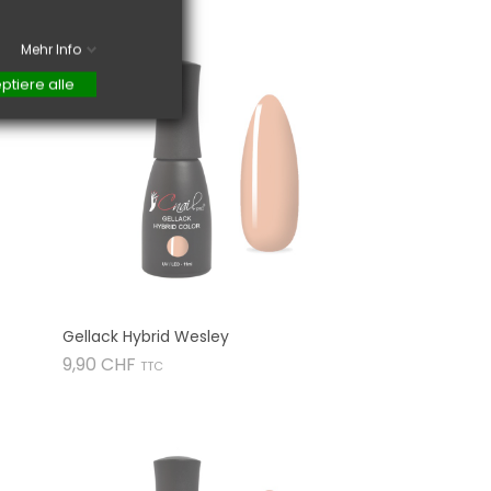
Mehr Info

ptiere alle
Gellack Hybrid Wesley
Preis
9,90 CHF
TTC
