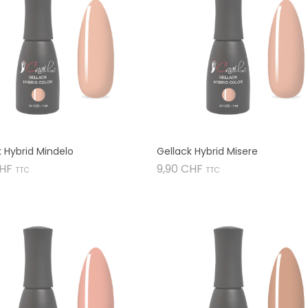
k Hybrid Mindelo
Gellack Hybrid Misere
Preis
Preis
CHF
9,90 CHF
TTC
TTC

