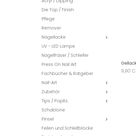
Acryl / Dipping
Die Top / Finish
Pflege
Remover
Nagellacke

UV - LED Lampe
Nagelfräser / Schleifer
Gellac
Press On Nail Art
9,90 
Fachbücher & Ratgeber
Nail-Art

Zubehör

Tips / Popits

Schablone
Pinsel

Feilen und Schleifblöcke