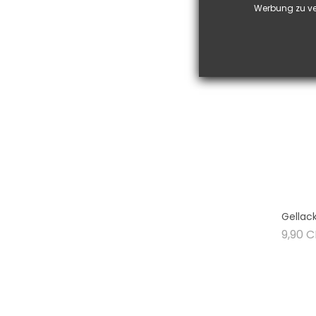
Werbung zu ve
Gellac
9,90 