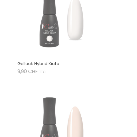
Gellack Hybrid Kiato
Preis
9,90 CHF
TTC
