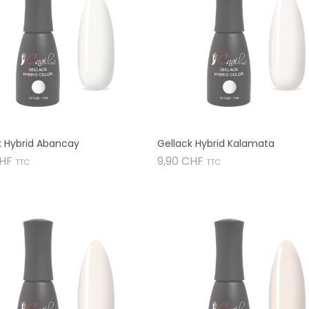
k Hybrid Abancay
Gellack Hybrid Kalamata
Preis
Preis
CHF
9,90 CHF
TTC
TTC

