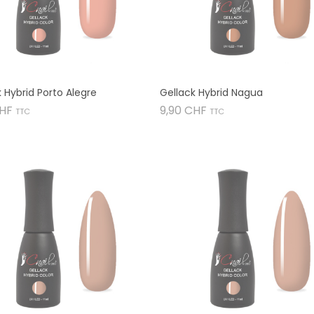
 Hybrid Porto Alegre
Gellack Hybrid Nagua
Preis
Preis
CHF
9,90 CHF
TTC
TTC

