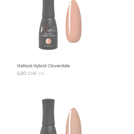
Gellack Hybrid Cloverdale
Preis
9,90 CHF
TTC
