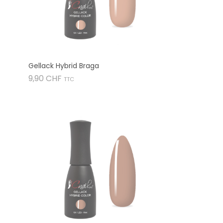
Gellack Hybrid Braga
Preis
9,90 CHF
TTC
