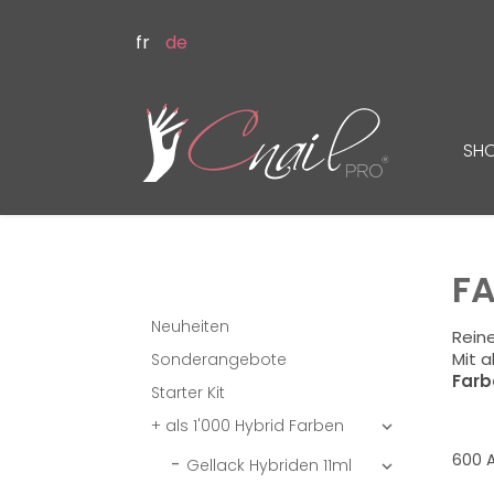
fr
de
SH
F
Neuheiten
Reine
Mit a
Sonderangebote
Farb
Starter Kit
+ als 1'000 Hybrid Farben

600 A
Gellack Hybriden 11ml
