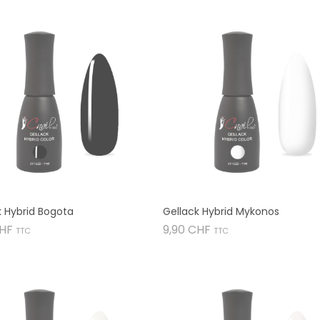
k Hybrid Bogota
Gellack Hybrid Mykonos
Preis
Preis
CHF
9,90 CHF
TTC
TTC

