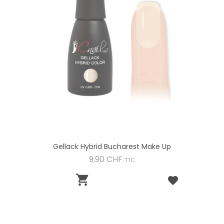
Gellack Hybrid Bucharest Make Up
Preis
9,90 CHF
TTC
