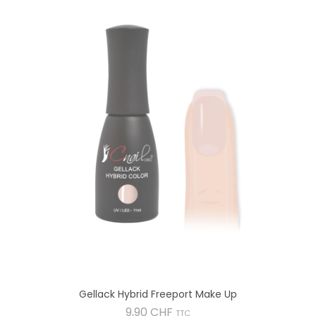
Gellack Hybrid Freeport Make Up
Preis
9,90 CHF
TTC