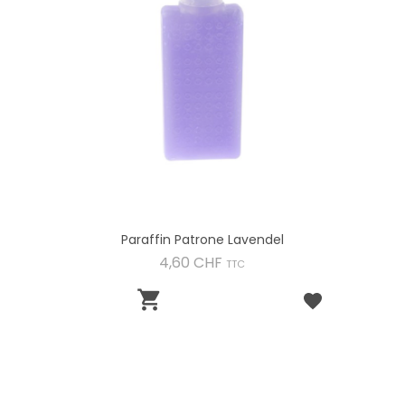
Paraffin Patrone Lavendel
Preis
4,60 CHF
TTC
