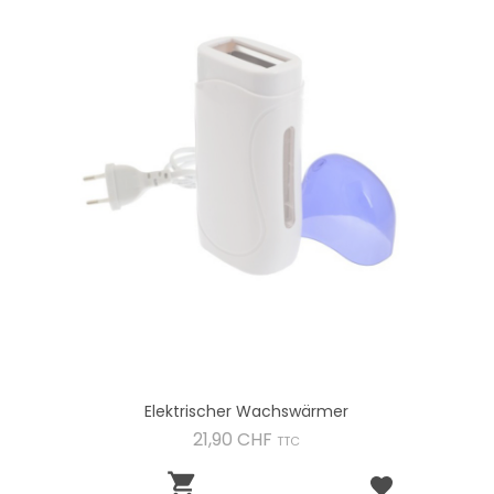
Elektrischer Wachswärmer
Preis
21,90 CHF
TTC
