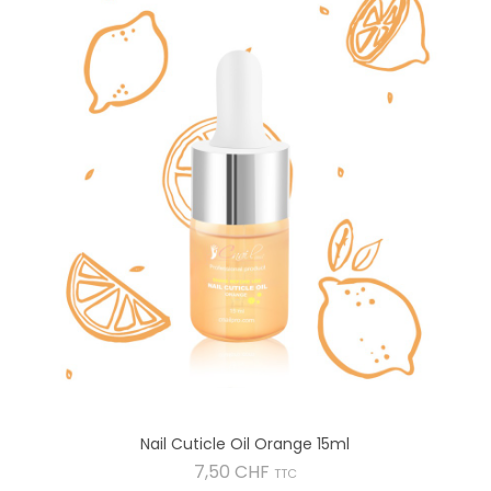
Nail Cuticle Oil Orange 15ml
Preis
7,50 CHF
TTC