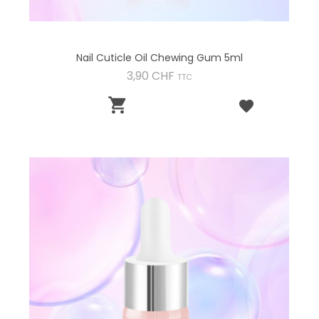
Nail Cuticle Oil Chewing Gum 5ml
Preis
3,90 CHF
TTC
