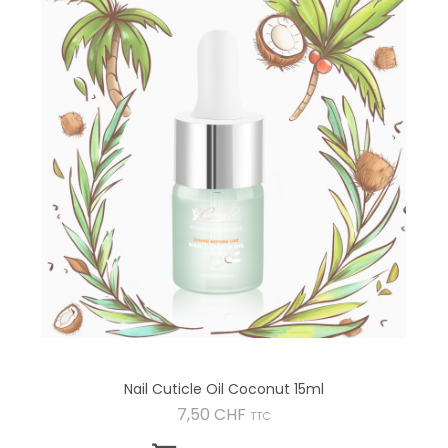
Nail Cuticle Oil Coconut 15ml
Preis
7,50 CHF
TTC