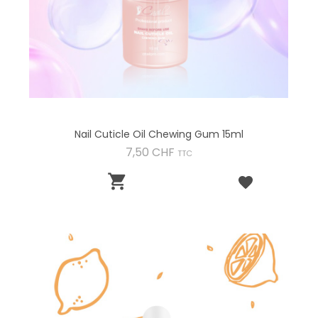
Nail Cuticle Oil Chewing Gum 15ml
Preis
7,50 CHF
TTC
