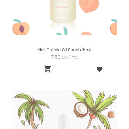
Nail Cuticle Oil Peach 15ml
Preis
7,50 CHF
TTC
