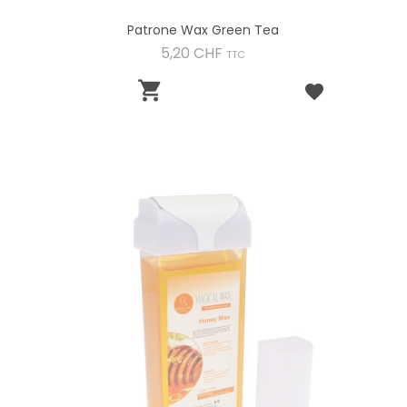
Patrone Wax Green Tea
Preis
5,20 CHF
TTC
