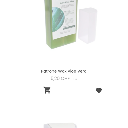
Patrone Wax Aloe Vera
Preis
5,20 CHF
TTC
