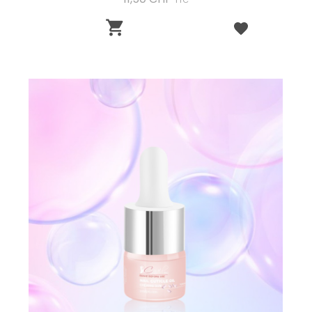
TTC
