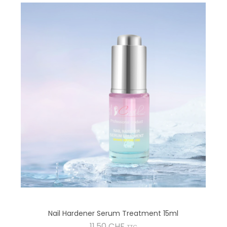
Nail Hardener Serum Treatment 15ml
Preis
11,50 CHF