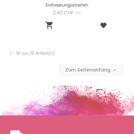
Enthaarungsstreifen
Preis
2,40 CHF
TTC

1 - 18 von 18 Artikel(n)
Zum Seitenanfang
