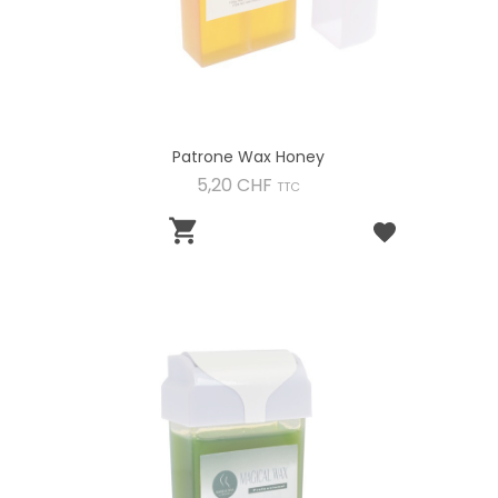
Patrone Wax Honey
Preis
5,20 CHF
TTC
