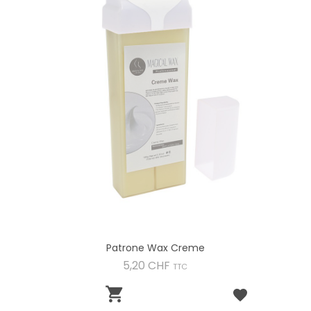
Patrone Wax Creme
Preis
5,20 CHF
TTC
