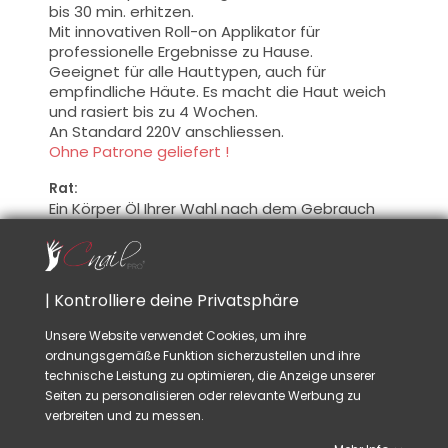
bis 30 min
. erhitzen.
Mit innovativen
Roll-on
Applikator
für
professionelle Ergebnisse
zu Hause.
Geeignet für alle
Hauttypen, auch für
empfindliche Häute
.
Es
macht die Haut
weich
und
rasiert
bis zu 4 Wochen
.
An Standard 220V anschliessen.
Ohne Patrone geliefert !
Rat:
Ein
Körper
Öl Ihrer Wahl
nach dem Gebrauch
anwenden
.
VIELLEICHT GEFÄLLT IHNEN AUCH
| Kontrolliere deine Privatsphäre
Unsere Website verwendet Cookies, um ihre
ordnungsgemäße Funktion sicherzustellen und ihre
technische Leistung zu optimieren, die Anzeige unserer
Seiten zu personalisieren oder relevante Werbung zu
verbreiten und zu messen.