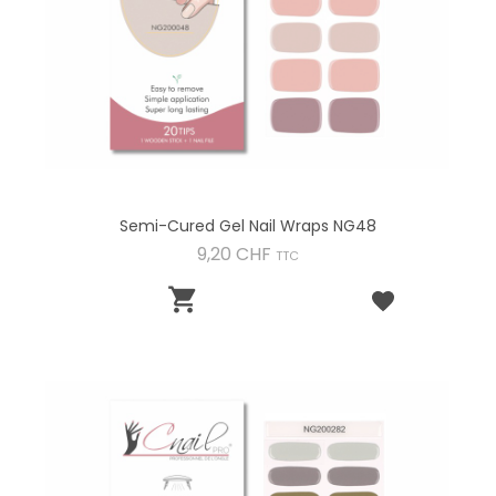
Semi-Cured Gel Nail Wraps NG48
Preis
9,20 CHF
TTC
