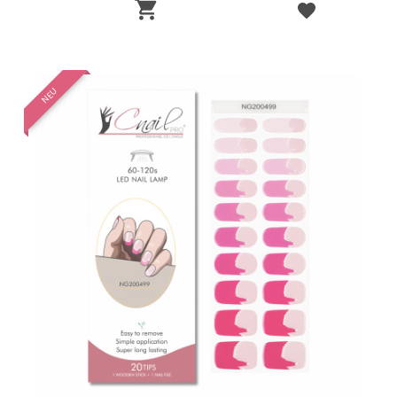

NEU