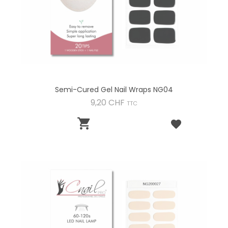
Semi-Cured Gel Nail Wraps NG04
Preis
9,20 CHF
TTC
