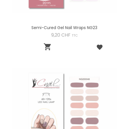
Semi-Cured Gel Nail Wraps NG23
Preis
9,20 CHF
TTC
