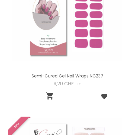
Semi-Cured Gel Nail Wraps NG237
Preis
9,20 CHF
TTC

NEU