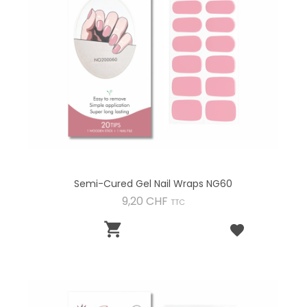
Semi-Cured Gel Nail Wraps NG60
Preis
9,20 CHF
TTC
