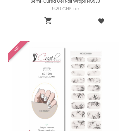
Semi-Cured Gel Nail Wraps NG533
Preis
9,20 CHF
TTC

NEU