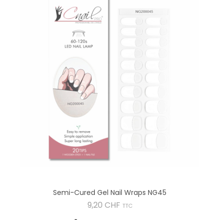
Semi-Cured Gel Nail Wraps NG45
Preis
9,20 CHF
TTC