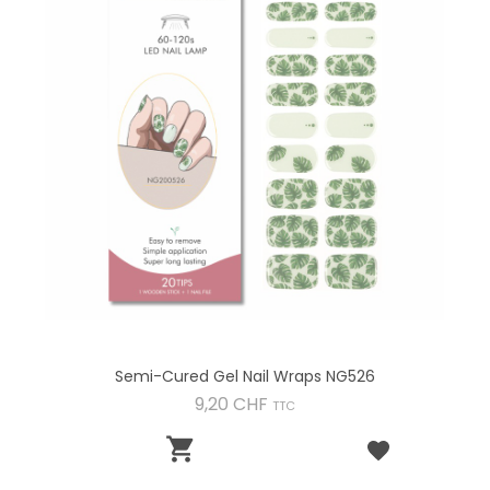
Semi-Cured Gel Nail Wraps NG526
Preis
9,20 CHF
TTC
