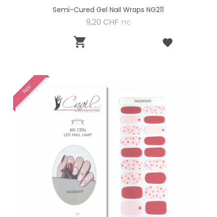
Semi-Cured Gel Nail Wraps NG211
Preis
9,20 CHF
TTC

NEU