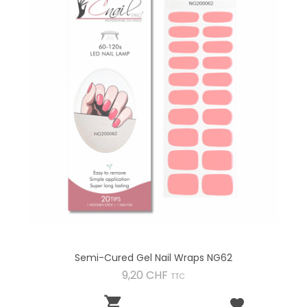
Semi-Cured Gel Nail Wraps NG62
Preis
9,20 CHF
TTC
