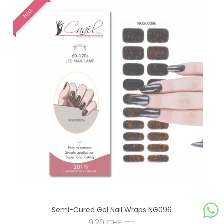
NEU
Semi-Cured Gel Nail Wraps NG096
Preis
9,20 CHF
TTC