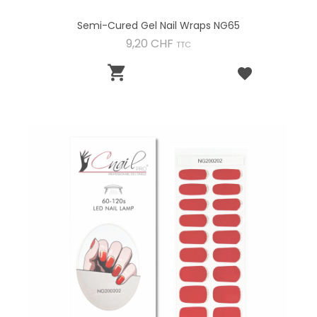
Semi-Cured Gel Nail Wraps NG65
Preis
9,20 CHF
TTC
