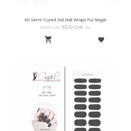
Kit Semi-Cured Gel Nail Wraps Für Nägel
Verkaufspreis
Preis
55,10 CHF
68,85 CHF
TTC
