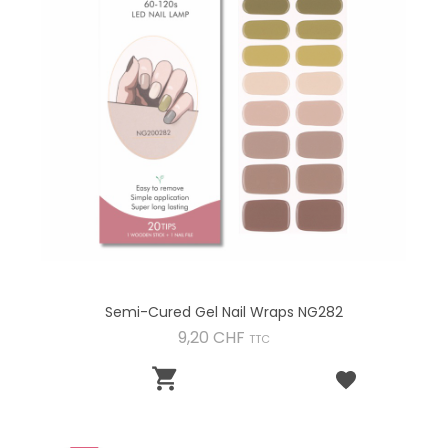
Semi-Cured Gel Nail Wraps NG282
Preis
9,20 CHF
TTC
