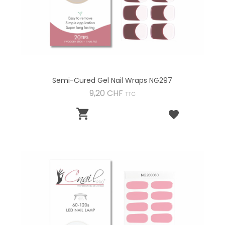
Semi-Cured Gel Nail Wraps NG297
Preis
9,20 CHF
TTC
