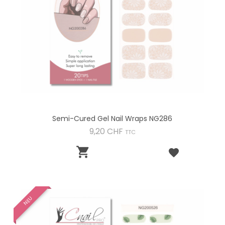
Semi-Cured Gel Nail Wraps NG286
Preis
9,20 CHF
TTC

NEU