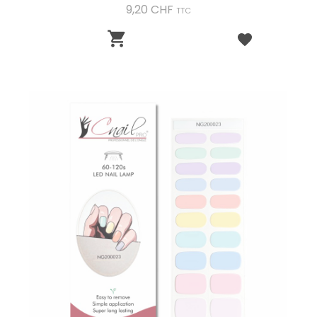
Preis
9,20 CHF
TTC
