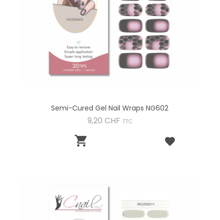
Semi-Cured Gel Nail Wraps NG602
Preis
9,20 CHF
TTC
