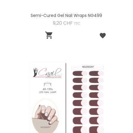
Semi-Cured Gel Nail Wraps NG499
Preis
9,20 CHF
TTC
