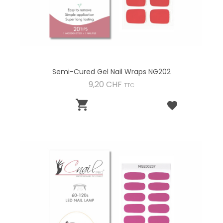
Semi-Cured Gel Nail Wraps NG202
Preis
9,20 CHF
TTC
