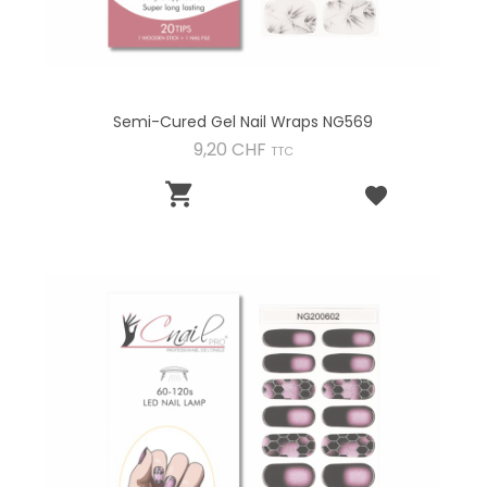
Semi-Cured Gel Nail Wraps NG569
Preis
9,20 CHF
TTC
