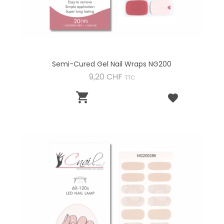
Semi-Cured Gel Nail Wraps NG200
Preis
9,20 CHF
TTC
