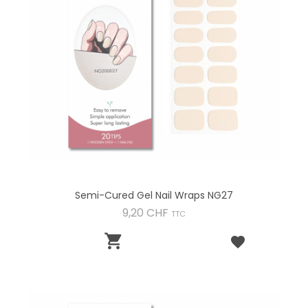
Semi-Cured Gel Nail Wraps NG27
Preis
9,20 CHF
TTC
