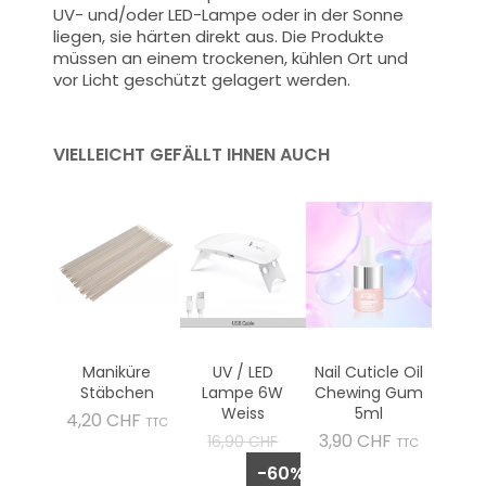
UV- und/oder LED-Lampe oder in der Sonne
liegen, sie härten direkt aus. Die Produkte
müssen an einem trockenen, kühlen Ort und
vor Licht geschützt gelagert werden.
VIELLEICHT GEFÄLLT IHNEN AUCH
Maniküre
UV / LED
Nail Cuticle Oil
Stäbchen
Lampe 6W
Chewing Gum
Weiss
5ml
Preis
4,20 CHF
TTC
Verkaufspreis
Preis
3,90 CHF
16,90 CHF
TTC
-60%