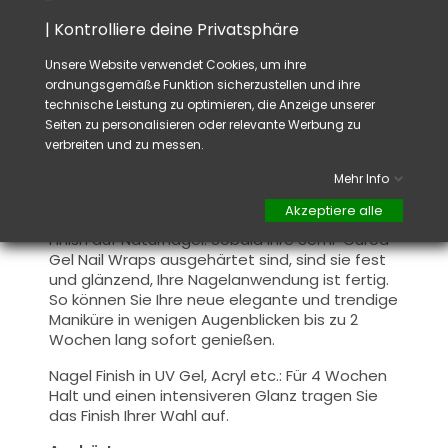
Acryls oder anderer Materialien anpassen.
Schneiden Sie mit einer Schere den
| Kontrolliere deine Privatsphäre
überstehenden Teil des Aufklebers ab.
Unsere Website verwendet Cookies, um ihre
Anschließend feilen Sie das Ende des Nagels
ordnungsgemäße Funktion sicherzustellen und ihre
ab, um den überschüssigen Aufkleber zu
technische Leistung zu optimieren, die Anzeige unserer
entfernen, sodass dieser der Kontur des
Seiten zu personalisieren oder relevante Werbung zu
Aufklebers folgt.
verbreiten und zu messen.
Aushärten: Legen Sie Ihre Nägel unter eine UV-
Mehr Info
und/oder LED-Lampe, um sie zu katalysieren
und hart zu machen.
Akzeptiere alle
Finish auf Naturnägel:
Sobald Ihre Semi-Cured
Gel Nail Wraps ausgehärtet sind, sind sie fest
und glänzend, Ihre Nagelanwendung ist fertig.
So können Sie Ihre neue elegante und trendige
Maniküre in wenigen Augenblicken bis zu 2
Wochen lang sofort genießen.
Nagel Finish in UV Gel, Acryl etc.:
Für 4 Wochen
Halt und einen intensiveren Glanz tragen Sie
das Finish Ihrer Wahl auf.