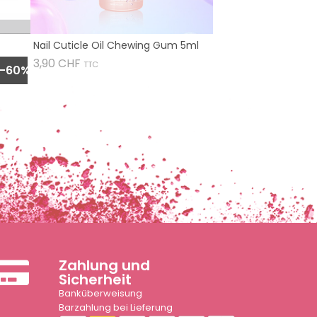
Nail Cuticle Oil Chewing Gum 5ml
Preis
3,90 CHF
TTC
-60%
Zahlung und
Sicherheit
Banküberweisung
Barzahlung bei Lieferung