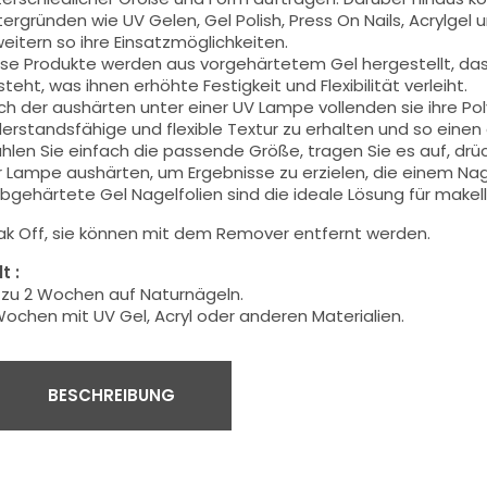
ergründen wie UV Gelen, Gel Polish, Press On Nails, Acrylge
eitern so ihre Einsatzmöglichkeiten.
ese Produkte werden aus vorgehärtetem Gel hergestellt, da
teht, was ihnen erhöhte Festigkeit und Flexibilität verleiht.
h der aushärten unter einer UV Lampe vollenden sie ihre Pol
erstandsfähige und flexible Textur zu erhalten und so einen
len Sie einfach die passende Größe, tragen Sie es auf, drüc
 Lampe aushärten, um Ergebnisse zu erzielen, die einem Nage
bgehärtete Gel Nagelfolien sind die ideale Lösung für mak
ak Off
, sie können mit dem Remover entfernt werden.
t :
 zu 2 Wochen auf Naturnägeln.
ochen mit UV Gel, Acryl oder anderen Materialien.
BESCHREIBUNG