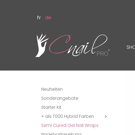
fr
de
SH
Neuheiten
Sonderangebote
Starter Kit
+ als 1'000 Hybrid Farben

Semi Cured Gel Nail Wraps
Nagelvorbereitung