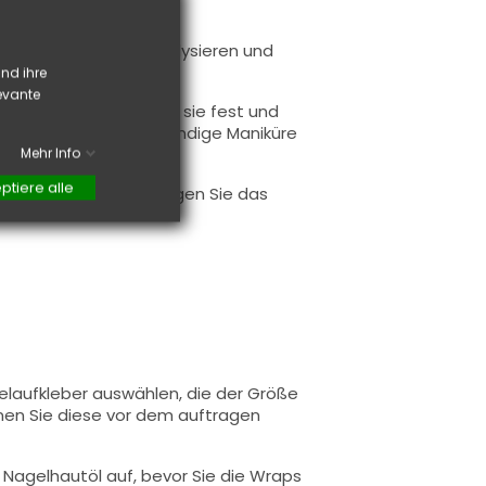
-Lampe, um sie zu katalysieren und
nd ihre
levante
usgehärtet sind, sind sie fest und
 neue elegante und trendige Maniküre
n.
Mehr Info
ptiere alle
ntensiveren Glanz tragen Sie das
 Gelaufkleber auswählen, die der Größe
en Sie diese vor dem auftragen
 Nagelhautöl auf, bevor Sie die Wraps