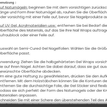
enutzung :
uf Naturnägeln:
beginnen Sie mit dem vorsichtigen zurücksch
änge und Form Ihrer Naturnägel ab, rauhen Sie die Oberfläc
der vorsichtig mit einer Feile auf, bevor Sie Nagelprodukte a
uf UV Gel, Acrylmaterialien usw.:
entfernen Sie bei Bedarf di
berfläche des Materials, auf das Sie Ihre Nail Wraps auftra
ufraublock oder einer Feile auf.
uswahl an Semi-Cured Gel Nagelfolien: Wählen Sie die Grö
berfläche passt.
nwendung: Ziehen Sie die halbgehärteten Gel Wraps vorsicht
ie auf Ihren Nagel. Achten Sie dabei darauf, dass sie gut a
ewünschte Oberfläche abdecken.
m eine gute Haftung zu gewährleisten, drücken Sie den Aufkl
ntfernen. Mit dem Holzstäbchen können Sie die Konturen de
ntfernen Sie die durchsichtige Folie, die Gel Sticker sind flexi
odass sie sich perfekt der Form des Naturnagels oder der K
aterialien anpassen.
chneiden Sie mit einer Schere den überstehenden Teil des Au
as Ende des Nagels ab, um den überschüssigen Aufkleber zu