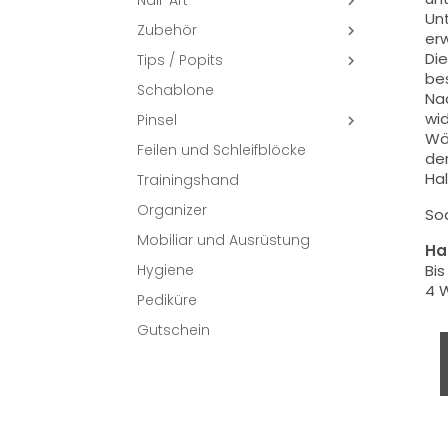
Nail-Art

Unt
Zubehör

erw
Di
Tips / Popits

bes
Schablone
Nac
wid
Pinsel

Wäh
Feilen und Schleifblöcke
der
Hal
Trainingshand
Organizer
So
Mobiliar und Ausrüstung
Hal
Hygiene
Bis
4 W
Pediküre
Gutschein