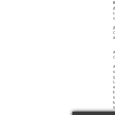
B
A
L
o
A
O
A
A
O
A
s
g
U
e
E
s
M
S
d