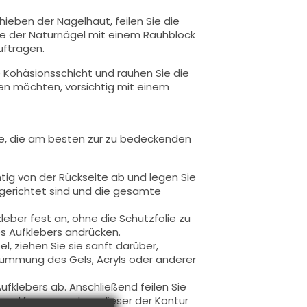
ieben der Nagelhaut, feilen Sie die
he der Naturnägel mit einem Rauhblock
uftragen.
e Kohäsionsschicht und rauhen Sie die
gen möchten, vorsichtig mit einem
ße, die am besten zur zu bedeckenden
ig von der Rückseite ab und legen Sie
usgerichtet sind und die gesamte
eber fest an, ohne die Schutzfolie zu
s Aufklebers andrücken.
bel, ziehen Sie sie sanft darüber,
rümmung des Gels, Acryls oder anderer
fklebers ab. Anschließend feilen Sie
 entfernen, sodass dieser der Kontur