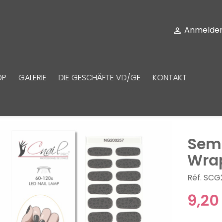
Anmelde

OP
GALERIE
DIE GESCHÄFTE VD/GE
KONTAKT
Semi
Wra
Réf. SCG
9,20