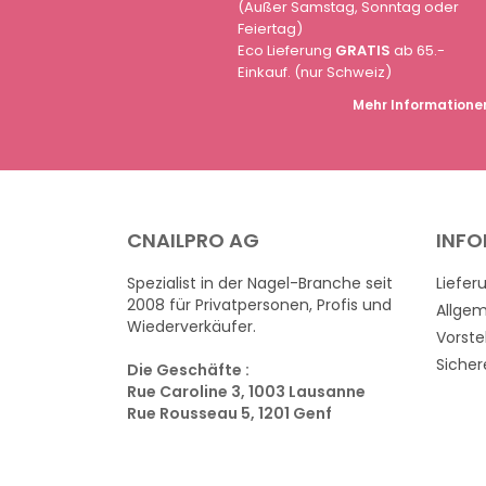
(Außer Samstag, Sonntag oder
Feiertag)
Eco Lieferung
GRATIS
ab 65.-
Einkauf. (nur Schweiz)
Mehr Informatione
CNAILPRO AG
INF
Spezialist in der Nagel-Branche seit
Liefer
2008 für Privatpersonen, Profis und
Allge
Wiederverkäufer.
Vorste
Sicher
Die Geschäfte :
Rue Caroline 3, 1003 Lausanne
Rue Rousseau 5, 1201 Genf