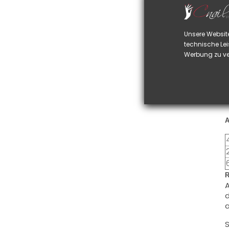
d
A
h
Unsere Websit
technische Lei
F
Werbung zu ve
g
i
N
F
A
R
A
d
a
S