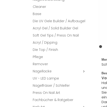
Cleaner
Base
Die UV Gele Builder / Aufbaugel
Acryl Gel / Solid Builder Gel
Soft Gel Tips / Press On Nail
Acryl / Dipping
Die Top / Finish
Pflege
Men
Remover
Sch
Nagellacke

Bes
Vo
UV - LED Lampe
Hal
Nagelfräser / Schleifer
und
Sie
Press On Nail Art
ein
Fachbücher & Ratgeber
Dan
unt