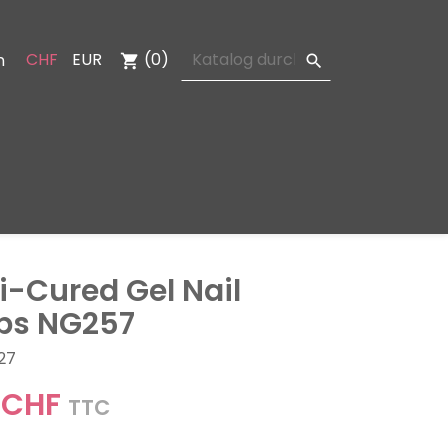
CHF
EUR
(0)
n
shopping_cart

-Cured Gel Nail
ps NG257
27
 CHF
TTC