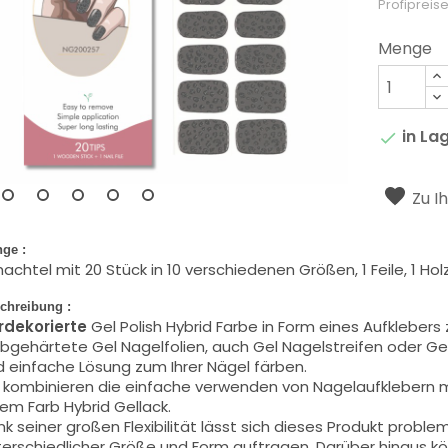
Profipreise
Menge
in La

Zu I
ge :
achtel mit 20 Stück in 10 verschiedenen Größen, 1 Feile, 1 H
chreibung :
rdekorierte
Gel Polish Hybrid Farbe in Form eines Aufkleber
bgehärtete Gel Nagelfolien, auch Gel Nagelstreifen oder Gel
 einfache Lösung zum Ihrer Nägel färben.
 kombinieren die einfache
verwenden
von Nagelaufklebern m
em Farb Hybrid Gellack.
k seiner großen Flexibilität lässt sich dieses Produkt proble
erschiedlicher Größe und Form auftragen. Darüber hinaus k