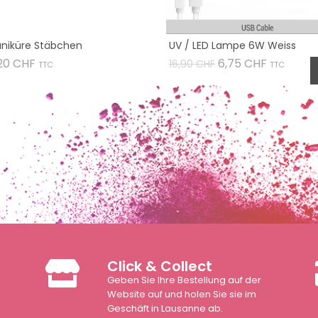
niküre Stäbchen
UV / LED Lampe 6W Weiss
Preis
Verkaufspreis
Preis
20 CHF
6,75 CHF
16,90 CHF
TTC
TTC
Click & Collect
Geben Sie Ihre Bestellung auf der
n
Website auf und holen Sie sie im
Geschäft in Lausanne ab.