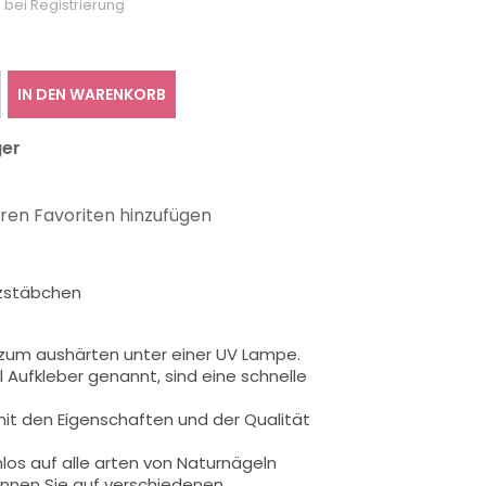
 bei Registrierung
IN DEN WARENKORB
ger
hren Favoriten hinzufügen
olzstäbchen
s zum aushärten unter einer UV Lampe.
 Aufkleber genannt, sind eine schnelle
it den Eigenschaften und der Qualität
mlos auf alle arten von Naturnägeln
önnen Sie auf verschiedenen