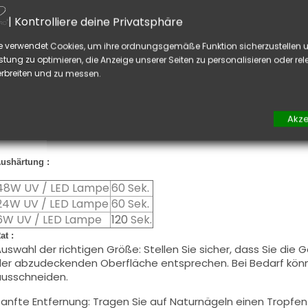
es Aufklebers folgt.
| Kontrolliere deine Privatsphäre
ushärten: Legen Sie Ihre Nägel unter eine UV- und/oder LED
art zu machen.
e verwendet Cookies, um ihre ordnungsgemäße Funktion sicherzustellen u
stung zu optimieren, die Anzeige unserer Seiten zu personalisieren oder re
inish auf Naturnägel:
Sobald Ihre Semi-Cured Gel Nail Wraps a
rbreiten und zu messen.
länzend, Ihre Nagelanwendung ist fertig. So können Sie Ihre
n wenigen Augenblicken bis zu 2 Wochen lang sofort genieße
Akze
agel Finish in UV Gel, Acryl etc.:
Für 4 Wochen Halt und einen i
inish Ihrer Wahl auf.
ushärtung :
48W UV / LED Lampe
60 Sek
.
24W UV / LED Lampe
60 Sek
.
6W UV / LED Lampe
120
Sek
.
at :
uswahl der richtigen Größe: Stellen Sie sicher, dass Sie die
er abzudeckenden Oberfläche entsprechen. Bei Bedarf könn
usschneiden.
anfte Entfernung: Tragen Sie auf Naturnägeln einen Tropfen