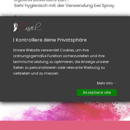
Sehr hygienisch
mit der Verwendung
bei Spray.
Rat:
Denken Sie daran,
bevor Gebrauch, den Knopf
auf der
Patrone
zu drehen um sie
freizugeben.
Schützen Sie den
Arbeitsbereich
mit einem
| Kontrolliere deine Privatsphäre
Papiertuch oder Zellophan
, um einen sauberen
Platz
zu halten.
Unsere Website verwendet Cookies, um ihre
Rechnen Sie mit
mindestens
eine halbe
ordnungsgemäße Funktion sicherzustellen und ihre
Patrone
pro Kunde,
wenn Sie
zu wenig
Paraffin
technische Leistung zu optimieren, die Anzeige unserer
anwenden, wird es schwieriger
sein um
zu
Seiten zu personalisieren oder relevante Werbung zu
entfernen
.
verbreiten und zu messen.
Mehr Info
Akzeptiere alle