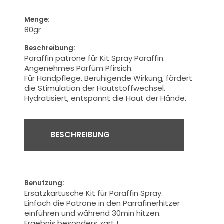
Menge:
80gr
Beschreibung:
Paraffin patrone für Kit Spray Paraffin.
Angenehmes
Parfüm Pfirsich.
Für
Handpflege.
Beruhigende
Wirkung, fördert
die Stimulation der
Hautstoffwechsel.
Hydratisier
t, entspannt
die
Haut der Hände
.
BESCHREIBUNG
Benutzung:
Ersatzkartusche
Kit für
Paraffin
Spray
.
Einfach die
Patrone in den
Parrafinerhitzer
einführen
und während
30min hitzen.
Ergebnis
besonders zart
!