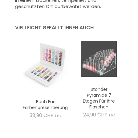
in einem trockenen, temperiert und
geschützten Ort aufbewahrt werden.
VIELLEICHT GEFÄLLT IHNEN AUCH
Ständer
Pyramide 7
Etagen Für Ihre
Buch Für
Flaschen
Farbenpresentierung
Preis
24,90 CHF
Preis
38,90 CHF
TTC
TTC