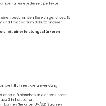
Lampe, für eine jederzeit perfekte
f einen bestimmten Bereich gerichtet. Es
um und trägt so zum Schutz anderer
els mit einer leistungsstärkeren
.
Lampe hilft Ihnen, die anwendung
nd ohne
Luftbläschen
.
In diesem Schritt
ase 3 in 1 e
rstarren
.
n, können Sie unter UV/LED Strahlen