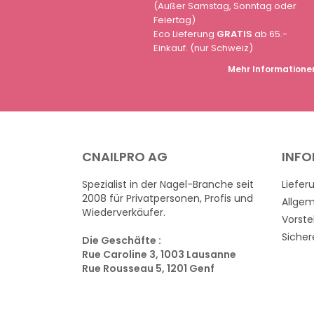
(Außer Samstag, Sonntag oder
Feiertag)
Eco Lieferung
GRATIS
ab 65.-
Einkauf. (nur Schweiz)
Mehr Informatione
CNAILPRO AG
INF
Spezialist in der Nagel-Branche seit
Liefer
2008 für Privatpersonen, Profis und
Allge
Wiederverkäufer.
Vorste
Sicher
Die Geschäfte :
Rue Caroline 3, 1003 Lausanne
Rue Rousseau 5, 1201 Genf