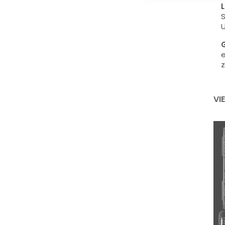
L
S
U
G
e
z
VI