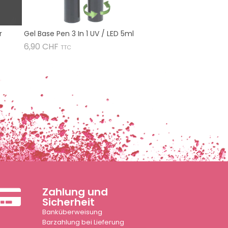
r
Gel Base Pen 3 In 1 UV / LED 5ml
Preis
6,90 CHF
TTC
Zahlung und
Sicherheit
Banküberweisung
Barzahlung bei Lieferung