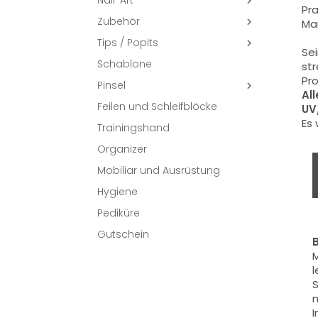
Nail-Art

Pra
Zubehör

Man
Tips / Popits

Sei
Schablone
str
Pro
Pinsel

Al
Feilen und Schleifblöcke
UV
Es
Trainingshand
Organizer
Mobiliar und Ausrüstung
Hygiene
Pediküre
Gutschein
M
l
S
m
I