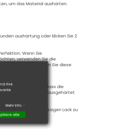
lten, um das Material aushärten.
kunden aushärtung oder klicken Sie
2
 Perfektion. Wenn Sie
chten, verwenden Sie die
en. Anschließend härten Sie diese
nd ihre
Sie trotzdem darauf, dass die
levante
ereich reagieren, nicht ausgehärtet
Mehr Info
 Cleaner
, um überschüssigen Lack zu
ptiere alle
) unterstützen.