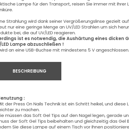
ktische Lampe für den Transport, reisen Sie immer mit Ihrer 
iküre.
ne Strahlung wird dank seiner Vergrößerungslinse gezielt au
eut nur eine geringe Menge an UV/LED Strahlen um sich her
dukte bei, die auf UV/LED reagieren.
lerdings ist es notwendig, die Aushärtung eines dicken G
/LED Lampe abzuschließen !
 wird an eine USB-Buchse mit mindestens 5 V angeschlossen
BESCHREIBUNG
Benutzung :
it der Press On Nails
Technik
ist ein Schritt
heikel
, und diese 
eichter zu machen.
ie müssen das Soft Gel Tips auf den Nagel legen, gerade u
uss der Soft Gel Tips beibehalten und gleichzeitig das Gel B
ndem Sie diese Lampe auf einem Tisch vor Ihnen positioniere