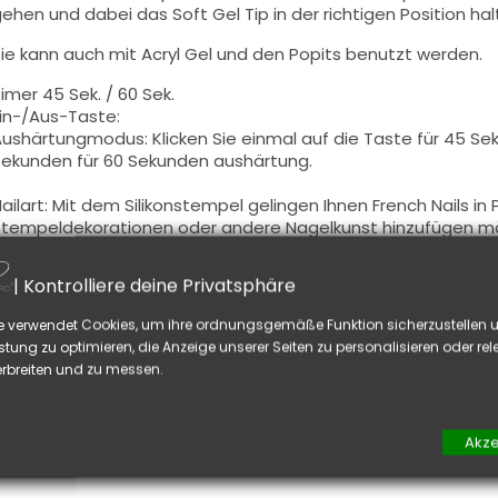
ehen und dabei das Soft Gel Tip in der richtigen Position ha
ie kann auch mit Acryl Gel und den Popits benutzt werden.
imer 45 Sek. / 60 Sek.
in-/Aus-Taste:
ushärtungmodus: Klicken Sie einmal auf die Taste für 45 Se
ekunden für
60 Sekunden aushärtung.
ailart: Mit dem Silikonstempel gelingen Ihnen French Nails in
tempeldekorationen oder andere Nagelkunst hinzufügen mö
ilikonhalterung, um das Zubehör an Ihren Nägeln zu befestig
ekorationen mit der Lampe aus.
| Kontrolliere deine Privatsphäre
at :
e verwendet Cookies, um ihre ordnungsgemäße Funktion sicherzustellen u
ie Strahlung konzentriert sich auf ein kleines Gebiet.
Achten 
stung zu optimieren, die Anzeige unserer Seiten zu personalisieren oder re
nderen Produkte, die auf UV/LED Strahlung in Ihrem Arbeitsb
rbreiten und zu messen.
werden
.
einigen Sie das Pad nach jedem Gebrauch gründlich mit
Gel
Akze
ntfernen.
itte beachten Sie, dass diese Pads keinen Remover (Aceton