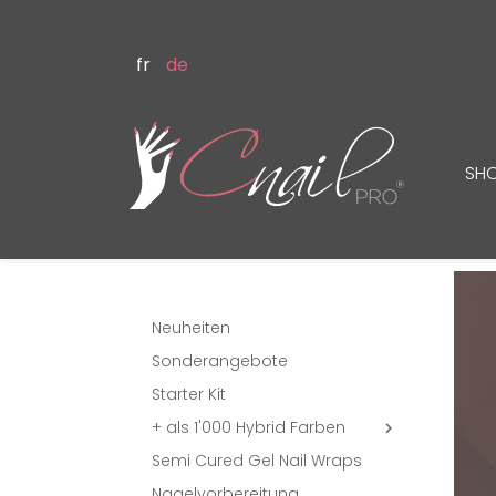
fr
de
SH
Neuheiten
Sonderangebote
Starter Kit
+ als 1'000 Hybrid Farben

Semi Cured Gel Nail Wraps
Nagelvorbereitung