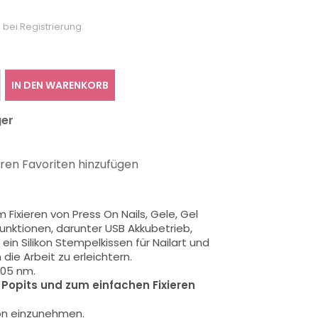
 bei Registrierung
IN DEN WARENKORB
ger
hren Favoriten hinzufügen
m Fixieren von
Press On Nails,
Gele, Gel
 Funktionen, darunter USB Akkubetrieb,
ein Silikon Stempelkissen für Nailart und
die Arbeit zu erleichtern.
405 nm.
Popits und zum einfachen Fixieren
ion einzunehmen.