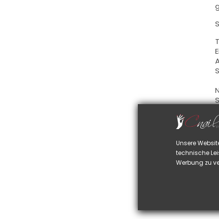
g
S
T
E
A
S
N
S
S
D
R
Unsere Websit
D
technische Lei
a
Werbung zu ve
R
e
B