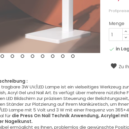
Profipreise
Menge
in La

Zu I
schreibung :
 tragbare 3W UV/LED Lampe ist ein vielseitiges Werkzeug zu
ish, Acryl Gel und Nail Art. Es verfügt über mehrere nützliche
en LED Bildschirm zur präzisen Steuerung der Belichtungszeit, 
en Ständer zur Platzierung auf Ihrem Maniküretisch, um Ihnen 
/LED Lampe mit 5 Volt und 3 W mit einer Frequenz von 365+
al für
die
Press On Nail
Technik
Anwendung, Acrylgel mit 
rer Nagelkunst.
xibel ermöglicht es Ihnen, problemlos die gewünschte Posit