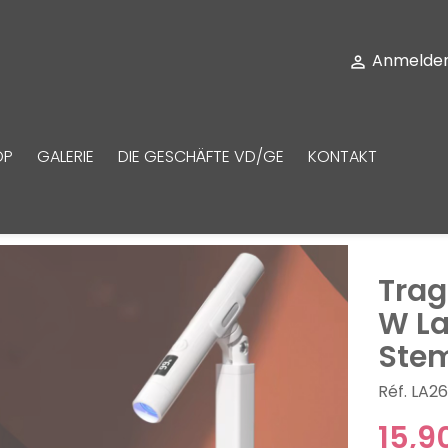
Anmelde

OP
GALERIE
DIE GESCHÄFTE VD/GE
KONTAKT
Trag
W La
Stem
Réf. LA26
15,9