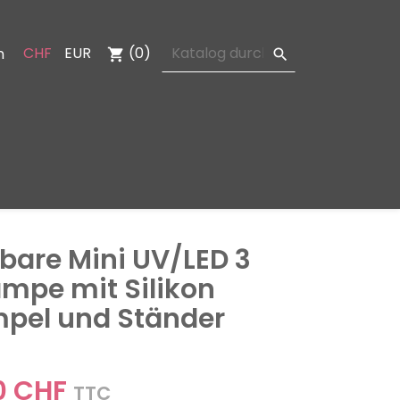
CHF
EUR
(0)
n
shopping_cart

bare Mini UV/LED 3
mpe mit Silikon
pel und Ständer
0 CHF
TTC