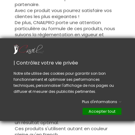
partenaire.
Avec ce produit vous pourrez satisfaire vos
clientes les plus exigeantes !
De plus, CNAILPRO porte une attention
particulière au formule de ces produits, nous
suivons la réglementation en vigueur et
garantissons la conformité de nos produits.
Ceci pour garantir une sécurité d'utilisation
optimale.
| Contrôlez votre vie privée
Utilisation :
Notre site utilise des cookies pour garantir son bon
fonctionnement et optimiser ses performances
Cette couleur s'applique avec son pinceau, de
techniques, personnaliser l'affichage de nos pages ou
manière fine, sur la base (il n'est pas
diffuser et mesurer des publicités pertinentes.
nécessaire de dégraisser la couche de
cohésion) ou sur la construction après limage.
Plus d'informations
Ce produit s'applique en deux couches,
fermez le bord libre à la première couche et
Accepter tout
appliquez la deuxième couche pour garantir
un résultat optimal.
Ces produits s'utilisent autant en couleur
pleine qu'en French.