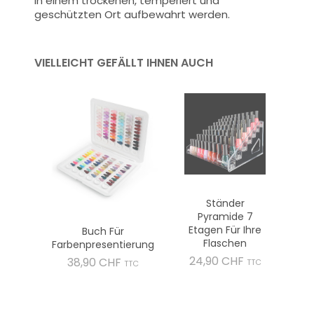
in einem trockenen, temperiert und
geschützten Ort aufbewahrt werden.
VIELLEICHT GEFÄLLT IHNEN AUCH
Ständer
Pyramide 7
Etagen Für Ihre
Buch Für
Flaschen
Farbenpresentierung
Preis
24,90 CHF
Preis
38,90 CHF
TTC
TTC