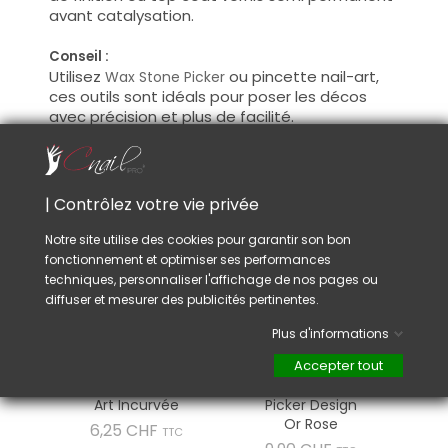
avant catalysation.
Conseil :
Utilisez
ou pincette nail-art,
Wax Stone Picker
ces outils sont idéals pour poser les décos
avec précision et plus de facilité.
VOUS AIMEREZ AUSSI
| Contrôlez votre vie privée
Notre site utilise des cookies pour garantir son bon
fonctionnement et optimiser ses performances
techniques, personnaliser l'affichage de nos pages ou
diffuser et mesurer des publicités pertinentes.
Plus d'informations
Accepter tout
Pincette Nail-
Wax Stone
Art Incurvée
Picker Design
Or Rose
Prix
6,25 CHF
TTC