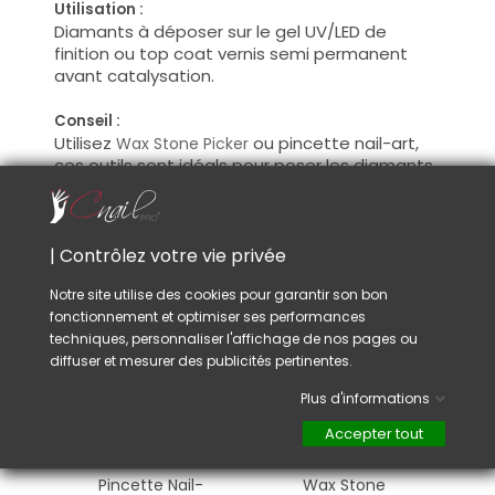
Utilisation :
Diamants à déposer sur le gel UV/LED de
finition ou top coat vernis semi permanent
avant catalysation.
Conseil :
Utilisez
ou pincette nail-art,
Wax Stone Picker
ces outils sont idéals pour poser les diamants
avec précision et plus de facilité.
| Contrôlez votre vie privée
VOUS AIMEREZ AUSSI
Notre site utilise des cookies pour garantir son bon
fonctionnement et optimiser ses performances
techniques, personnaliser l'affichage de nos pages ou
diffuser et mesurer des publicités pertinentes.
Plus d'informations
Accepter tout
Pincette Nail-
Wax Stone