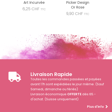
Art Incurvée
Picker Design
Or Rose
Prix
6,25 CHF
TTC
Prix
9,90 CHF
TTC
Livraison Rapide
Toutes les commandes passées et payées
avant 17h sont expédiées le jour même. (Sauf
Samedi, dimanche ou fériés)
Livraison économique
OFFERTE
dès 65.-
d'achat. (Suisse uniquement)
Plus d'info