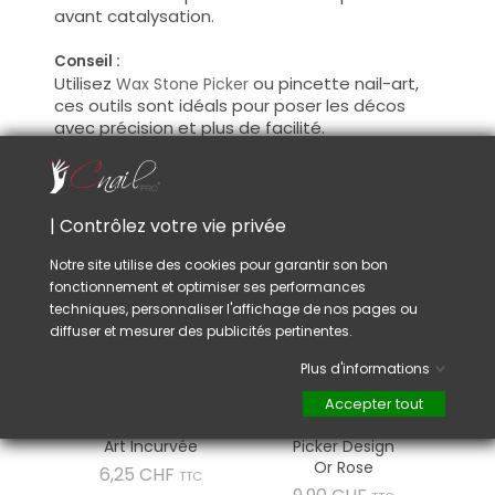
avant catalysation.
Conseil :
Utilisez
ou pincette nail-art,
Wax Stone Picker
ces outils sont idéals pour poser les décos
avec précision et plus de facilité.
VOUS AIMEREZ AUSSI
| Contrôlez votre vie privée
Notre site utilise des cookies pour garantir son bon
fonctionnement et optimiser ses performances
techniques, personnaliser l'affichage de nos pages ou
diffuser et mesurer des publicités pertinentes.
Plus d'informations
Accepter tout
Pincette Nail-
Wax Stone
Art Incurvée
Picker Design
Or Rose
Prix
6,25 CHF
TTC
Prix