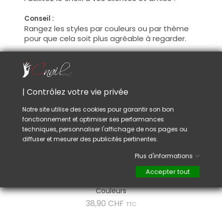
Conseil :
Rangez les styles par couleurs ou par thème
pour que cela soit plus agréable à regarder.
VOUS AIMEREZ AUSSI
| Contrôlez votre vie privée
Notre site utilise des cookies pour garantir son bon
fonctionnement et optimiser ses performances
techniques, personnaliser l'affichage de nos pages ou
diffuser et mesurer des publicités pertinentes.
Plus d'informations
Livre De
Accepter tout
Présentation
Couleurs
Prix
38,90 CHF
TTC