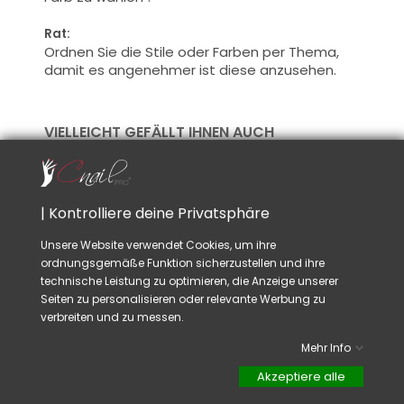
Rat:
Ordnen Sie die Stile oder Farben per Thema,
damit es angenehmer ist diese anzusehen.
VIELLEICHT GEFÄLLT IHNEN AUCH
| Kontrolliere deine Privatsphäre
Unsere Website verwendet Cookies, um ihre
ordnungsgemäße Funktion sicherzustellen und ihre
technische Leistung zu optimieren, die Anzeige unserer
Seiten zu personalisieren oder relevante Werbung zu
verbreiten und zu messen.
Buch Für
Mehr Info
Farbenpresentierung
Akzeptiere alle
Preis
38,90 CHF
TTC