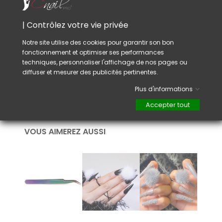
Assurez-vous que l'ongle est propre et sec
avant d'appliquer la pièce magnétique pour
| Contrôlez votre vie privée
une meilleure adhérence.
Évitez d'appliquer la pièce magnétique trop
Notre site utilise des cookies pour garantir son bon
près du bord libre de l'ongle pour éviter tout
fonctionnement et optimiser ses performances
déplacement accidentel.
techniques, personnaliser l'affichage de nos pages ou
Stockage approprié : Lorsque vous ne les
diffuser et mesurer des publicités pertinentes.
utilisez pas, conservez les pompons
magnétiques dans un endroit propre et sec
Plus d'informations
pour éviter qu'ils ne se détériorent.
Accepter tout
VOUS AIMEREZ AUSSI