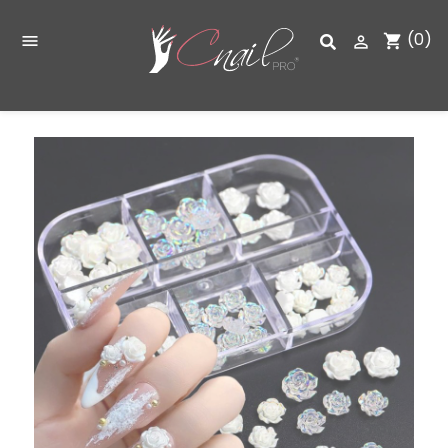
(0)
shopping_cart

