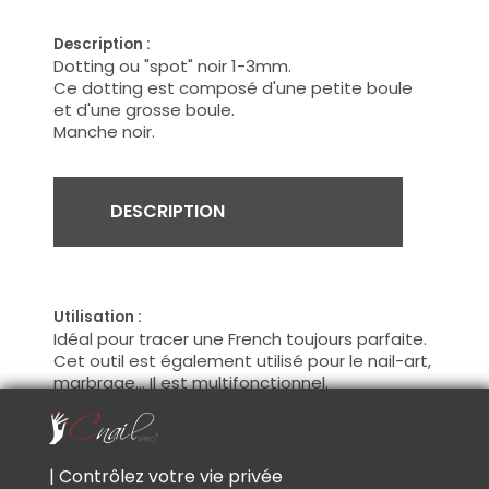
Description :
Dotting ou "spot" noir 1-3mm.
Ce dotting est composé d'une petite boule
et d'une grosse boule.
Manche noir.
DESCRIPTION
Utilisation :
Idéal pour tracer une French toujours parfaite.
Cet outil est également utilisé pour le nail-art,
marbrage... Il est multifonctionnel.
Certaines professionnelles l'utilisent même
pour le modelage en Gel UV.
Conseil :
| Contrôlez votre vie privée