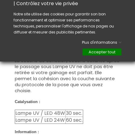
Catalysation : faite durcir votre gel sous une
| Contrôlez votre vie privée
lampe UV et/ou LED pour assurer un
durcissement complet.
Notre site utilise des cookies pour garantir son bon
fonctionnement et optimiser ses performances
Couche de cohésion : Après votre
techniques, personnaliser l'affichage de nos pages ou
construction, si votre apex (bombé) présente
diffuser et mesurer des publicités pertinentes.
des imperfections, dégraissez la couche de
cohésion avant de limer pour redonner la
Plus d'informations
forme que vous souhaitez et continuez avec
Accepter tout
le protocole de la pose que vous avez choisi.
La couche de cohésion, couche collante après
le passage sous Lampe UV ne doit pas être
retirée si votre gainage est parfait. Elle
permet la cohésion avec la couche suivante
du protocole de la pose que vous avez
choisie.
Catalysation :
Lampe UV / LED 48W
30 sec.
Lampe UV / LED 24W
60 sec.
Information :