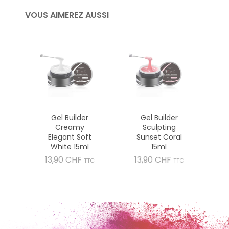
VOUS AIMEREZ AUSSI
Gel Builder
Gel Builder
Creamy
Sculpting
Elegant Soft
Sunset Coral
White 15ml
15ml
Prix
Prix
13,90 CHF
13,90 CHF
TTC
TTC