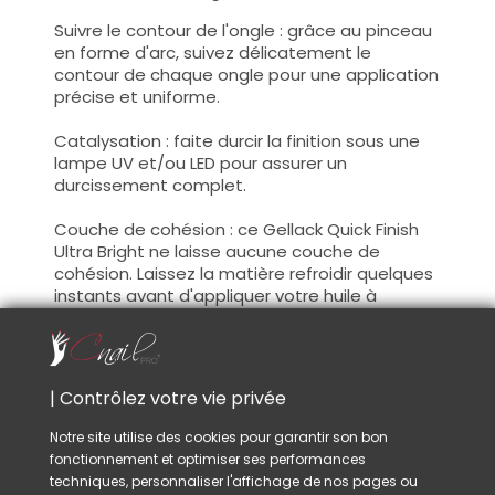
Suivre le contour de l'ongle : grâce au pinceau
en forme d'arc, suivez délicatement le
contour de chaque ongle pour une application
précise et uniforme.
Catalysation : faite durcir la finition sous une
lampe UV et/ou LED pour assurer un
durcissement complet.
Couche de cohésion : ce Gellack Quick Finish
Ultra Bright ne laisse aucune couche de
cohésion. Laissez la matière refroidir quelques
instants avant d'appliquer votre huile à
cuticule.
Catalysation :
| Contrôlez votre vie privée
Lampe UV / LED 48W
20 sec.
Notre site utilise des cookies pour garantir son bon
Lampe UV / LED 24W
30 sec.
fonctionnement et optimiser ses performances
Lampe UV / LED 6W
40 sec.
techniques, personnaliser l'affichage de nos pages ou