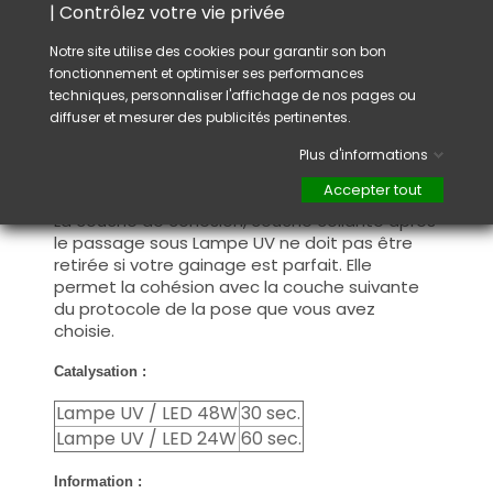
Catalysation : faite durcir votre gel sous une
| Contrôlez votre vie privée
lampe UV et/ou LED pour assurer un
durcissement complet.
Notre site utilise des cookies pour garantir son bon
fonctionnement et optimiser ses performances
Couche de cohésion : Après votre
techniques, personnaliser l'affichage de nos pages ou
construction, si votre apex (bombé) présente
diffuser et mesurer des publicités pertinentes.
des imperfections, dégraissez la couche de
cohésion avant de limer pour redonner la
Plus d'informations
forme que vous souhaitez et continuez avec
Accepter tout
le protocole de la pose que vous avez choisi.
La couche de cohésion, couche collante après
le passage sous Lampe UV ne doit pas être
retirée si votre gainage est parfait. Elle
permet la cohésion avec la couche suivante
du protocole de la pose que vous avez
choisie.
Catalysation :
Lampe UV / LED 48W
30 sec.
Lampe UV / LED 24W
60 sec.
Information :