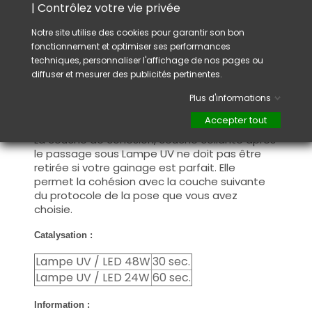
Catalysation : faite durcir votre gel sous une
| Contrôlez votre vie privée
lampe UV et/ou LED pour assurer un
durcissement complet.
Notre site utilise des cookies pour garantir son bon
fonctionnement et optimiser ses performances
Couche de cohésion : Après votre
techniques, personnaliser l'affichage de nos pages ou
construction, si votre apex (bombé) présente
diffuser et mesurer des publicités pertinentes.
des imperfections, dégraissez la couche de
cohésion avant de limer pour redonner la
Plus d'informations
forme que vous souhaitez et continuez avec
Accepter tout
le protocole de la pose que vous avez choisi.
La couche de cohésion, couche collante après
le passage sous Lampe UV ne doit pas être
retirée si votre gainage est parfait. Elle
permet la cohésion avec la couche suivante
du protocole de la pose que vous avez
choisie.
Catalysation :
Lampe UV / LED 48W
30 sec.
Lampe UV / LED 24W
60 sec.
Information :