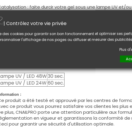
atalysation : faite durcir votre gel sous une lampe UV et/o
omplet.
| Contrôlez votre vie privée
ouche de cohésion : après votre construction, si votre ap
mperfections, dégraissez la couche de cohésion avant de l
lise des cookies pour garantir son bon fonctionnement et optimiser ses pe
ouhaitez et continuez avec le protocole de la pose que vous
rsonnaliser l'affichage de nos pages ou diffuser et mesurer des publicités
a couche de cohésion, couche collante après le passage so
i votre gainage est parfait. Elle permet la cohésion avec la
Plus d
ose que vous avez choisie.
Acc
atalysation :
Lampe UV / LED 48W
30 sec.
Lampe UV / LED 24W
60 sec.
nformation :
e produit a été testé et approuvé par les centres de forma
vec ce produit vous pourrez satisfaire vos clientes les plus 
e plus, CNAILPRO porte une attention particulière aux formul
églementation en vigueur et garantissons la conformité de 
eci pour garantir une sécurité d'utilisation optimale.