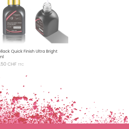
llack Quick Finish Ultra Bright
ml
Prix
,50 CHF
TTC