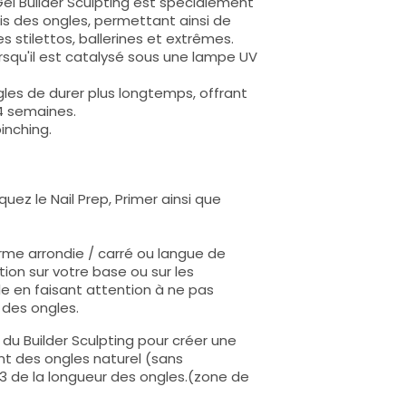
el Builder Sculpting est spécialement
s des ongles, permettant ainsi de
stilettos, ballerines et extrêmes.
rsqu'il est catalysé sous une lampe UV
gles de durer plus longtemps, offrant
 4 semaines.
inching.
uez le Nail Prep, Primer ainsi que
forme arrondie / carré ou langue de
ion sur votre base ou sur les
le en faisant attention à ne pas
 des ongles.
du Builder Sculpting pour créer une
t des ongles naturel (sans
/3 de la longueur des ongles.(zone de