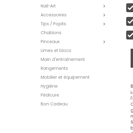
Nail-Art

Accessoires

Tips / Popits

Chablons
Pinceaux

Limes et blocs
Main d'entraînement
Rangements
Mobilier et équipement
Hygiène
D
L
Pédicure
l
C
Bon Cadeau
g
n
S
b