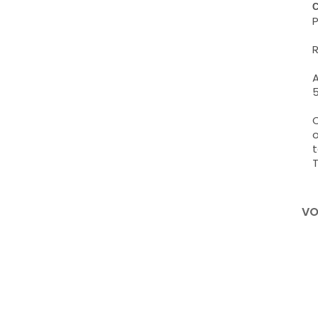
C
P
R
A
5
C
o
t
T
VO