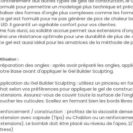
ontrairement aux autres types de gels de construction, le G
ormulé pour permettre un modelage plus technique et préci
éaliser des formes d'ongle plus complexes comme les formes 
e gel est formulé pour ne pas générer de pics de chaleur lo
 LED. Il garantit un agréable confort pour vos clientes.
ne fois durci, sa solidité accrue permet aux extensions d'on
insi une résistance optimale pour une durabilité de plus de
e gel est aussi idéal pour les amatrices de la méthode de p
tilisation :
réparation des ongles : après avoir préparé les ongles, appliq
otre Base avant d'appliquer le Gel Builder Sculpting.
pplication du Gel Builder Sculpting : utilisez un pinceau en 
hat selon vos préférences pour appliquer le gel de construct
xtensions. Assurez-vous de couvrir toute la surface de l'ong
oucher les cuticules. Scellez en fermant bien les bords libres
enforcement / construction : profitez de la viscosité dense 
xtension avec capsule (Tips) ou Chablon ou un renforcemen
xtensions). Le bombé doit être placé au niveau de l'apex, 2
tress)