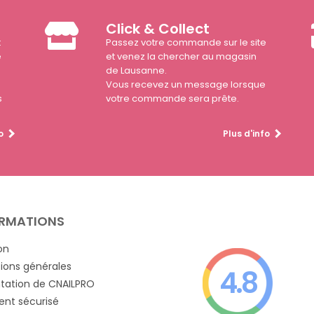
Click & Collect
t
Passez votre commande sur le site
e
et venez la chercher au magasin
de Lausanne.
Vous recevez un message lorsque
s
votre commande sera prête.
o
Plus d'info
RMATIONS
on
ions générales
4.8
tation de CNAILPRO
nt sécurisé