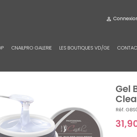
Connexio

OP
CNAILPRO GALERIE
LES BOUTIQUES VD/GE
CONTAC
Gel 
Clea
Réf. GBS
31,9