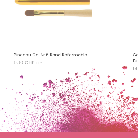
Pinceau Gel Nr.6 Rond Refermable
Ge
12
Prix
9,90 CHF
TTC
14