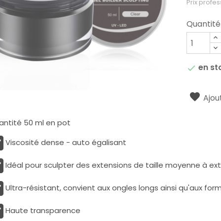
Prix profes
Quantité
en st

Ajout
antité 50 ml en pot
Viscosité dense - auto égalisant
Idéal pour sculpter des extensions de taille moyenne à e
Ultra-résistant, convient aux ongles longs ainsi qu'aux form
Haute transparence