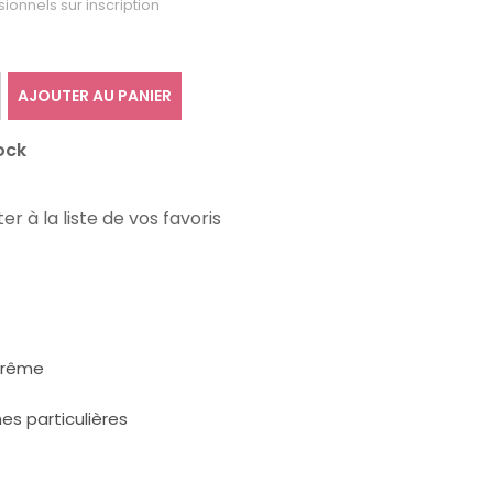
sionnels sur inscription
AJOUTER AU PANIER
ock
er à la liste de vos favoris
xtrême
es particulières