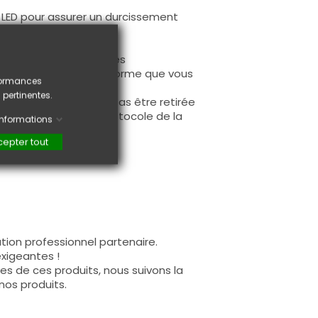
u LED pour assurer un durcissement
ex (bombé) présente des
imer pour redonner la forme que vous
rformances
 avez choisi.
 pertinentes.
us Lampe UV ne doit pas être retirée
 couche suivante du protocole de la
'informations
epter tout
tion professionnel partenaire.
exigeantes !
es de ces produits, nous suivons la
nos produits.