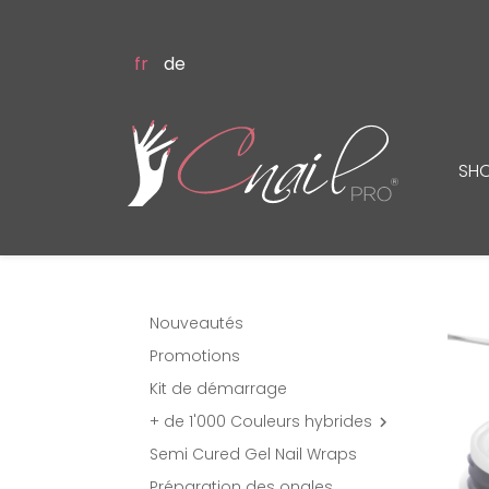
fr
de
SH
Nouveautés
Promotions
Kit de démarrage
+ de 1'000 Couleurs hybrides

Semi Cured Gel Nail Wraps
Préparation des ongles