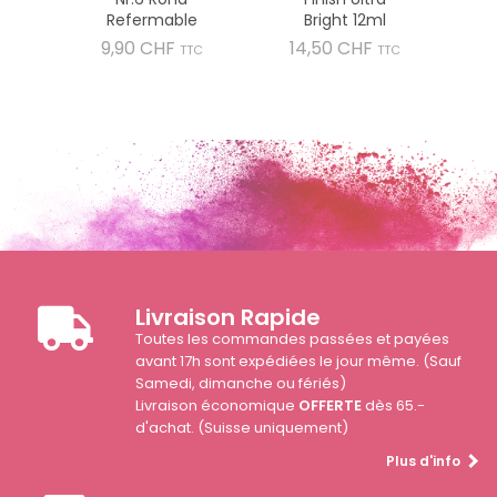
Refermable
Bright 12ml
Prix
Prix
9,90 CHF
14,50 CHF
TTC
TTC
Livraison Rapide
Toutes les commandes passées et payées
avant 17h sont expédiées le jour même. (Sauf
Samedi, dimanche ou fériés)
Livraison économique
OFFERTE
dès 65.-
d'achat. (Suisse uniquement)
Plus d'info