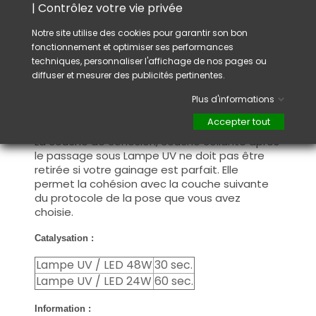
Catalysation : faite durcir votre gel sous une
| Contrôlez votre vie privée
lampe UV et/ou LED pour assurer un
durcissement complet.
Notre site utilise des cookies pour garantir son bon
fonctionnement et optimiser ses performances
Couche de cohésion : Après votre
techniques, personnaliser l'affichage de nos pages ou
construction, si votre apex (bombé) présente
diffuser et mesurer des publicités pertinentes.
des imperfections, dégraissez la couche de
cohésion avant de limer pour redonner la
Plus d'informations
forme que vous souhaitez et continuez avec
Accepter tout
le protocole de la pose que vous avez choisi.
La couche de cohésion, couche collante après
le passage sous Lampe UV ne doit pas être
retirée si votre gainage est parfait. Elle
permet la cohésion avec la couche suivante
du protocole de la pose que vous avez
choisie.
Catalysation :
Lampe UV / LED 48W
30 sec.
Lampe UV / LED 24W
60 sec.
Information :