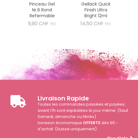
Pinceau Gel
Gellack Quick
Nr.6 Rond
Finish Ultra
Refermable
Bright 12ml
Prix
Prix
9,90 CHF
14,50 CHF
TTC
TTC
Livraison Rapide
Toutes les commandes passées et payées
avant 17h sont expédiées le jour même. (Sauf
Samedi, dimanche ou fériés)
Livraison économique
OFFERTE
dès 65.-
d'achat. (Suisse uniquement)