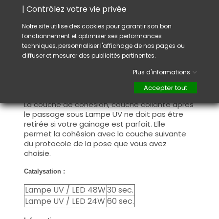
Catalysation : faite durcir votre gel sous une
| Contrôlez votre vie privée
lampe UV et/ou LED pour assurer un
durcissement complet.
Notre site utilise des cookies pour garantir son bon
fonctionnement et optimiser ses performances
Couche de cohésion : après votre
techniques, personnaliser l'affichage de nos pages ou
construction, si votre apex (bombé) présente
diffuser et mesurer des publicités pertinentes.
des imperfections, dégraissez la couche de
Plus d'informations
cohésion avant de limer pour redonner la
forme que vous souhaitez et continuez avec
Accepter tout
le protocole de la pose que vous avez choisi.
La couche de cohésion, couche collante après
le passage sous Lampe UV ne doit pas être
retirée si votre gainage est parfait. Elle
permet la cohésion avec la couche suivante
du protocole de la pose que vous avez
choisie.
Catalysation :
Lampe UV / LED 48W
30 sec.
Lampe UV / LED 24W
60 sec.