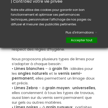
| Contrôlez votre vie privée
Conseil :
Notre site utilise des cookies pour garantir son bon
Avant la première utilisation, il est conseillé
fonctionnement et optimiser ses performances
d’adoucir légèrement les bords de votre lime
techniques, personnaliser l'affichage de nos pages ou
afin d’éviter toute irritation ou blessure
diffuser et mesurer des publicités pertinentes.
cutanée. Pour cela, utilisez une lime déjà
usagée pour arrondir les angles de la nouvelle.
Plus d'informations
Ce produit n’est pas désinfectable, il est
destiné à un usage unique ou à une utilisation
Accepter tout
réservée à la même cliente, dans un strict
respect des règles d’hygiène.
Nous proposons plusieurs types de limes pour
s’adapter à chaque besoin :
•
Limes blanches
– à
grain fin
: idéales pour
les
ongles naturels
et le
vernis semi-
permanent
, elles permettent un limage doux
et précis.
•
Limes Zebra
– à
grain moyen
:
universelles
,
elles conviennent à tous les types de travaux,
aussi bien sur du vernis semi permanent que
sur gels ou autres matières.
•
Limes noires
– à
grain rugueux
: parfaites