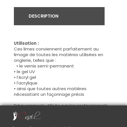
DESCRIPTION
Utilisation :
Ces limes conviennent parfaitement au
limage de toutes les matières utilisées en
onglerie, telles que :
• le vernis semi-permanent
• le gel UV
• l’Acryl gel
• l’acrylique
• ainsi que toutes autres matières
nécessitant un façonnage précis
Fréquemment utilisée par les professionnels
de l’onglerie, ces limes conviendront tout
autant aux passionnés exigeants, soucieux de
la qualité de leur matériel.