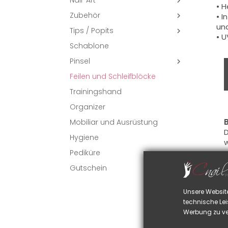
Nail-Art

• H
Zubehör
• I

und
Tips / Popits

• U
Schablone
Pinsel

Feilen und Schleifblöcke
Trainingshand
Organizer
Mobiliar und Ausrüstung
D
Hygiene
w
•
Pediküre
•
Gutschein
•
•
Unsere Websit
•
technische Lei
H
Werbung zu ve
H