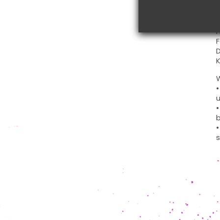
R
V
H
F
D
K
W
u
b
s