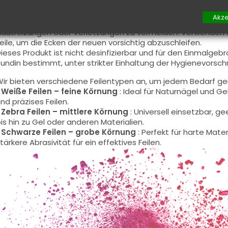
at :
Akze
or der ersten Anwendung empfiehlt es sich, die Kanten der F
autreizungen oder Verletzungen zu vermeiden. Verwenden S
eile, um die Ecken der neuen vorsichtig abzuschleifen.
ieses Produkt ist nicht desinfizierbar und für den Einmalgebr
undin bestimmt, unter strikter Einhaltung der Hygienevorschr
ir bieten verschiedene Feilentypen an, um jedem Bedarf ge
•
Weiße Feilen – feine Körnung
: Ideal für Naturnägel und Ge
nd präzises Feilen.
•
Zebra Feilen – mittlere Körnung
: Universell einsetzbar, ge
is hin zu Gel oder anderen Materialien.
•
Schwarze Feilen – grobe Körnung
: Perfekt für harte Mater
tärkere Abrasivität für ein effektives Feilen.