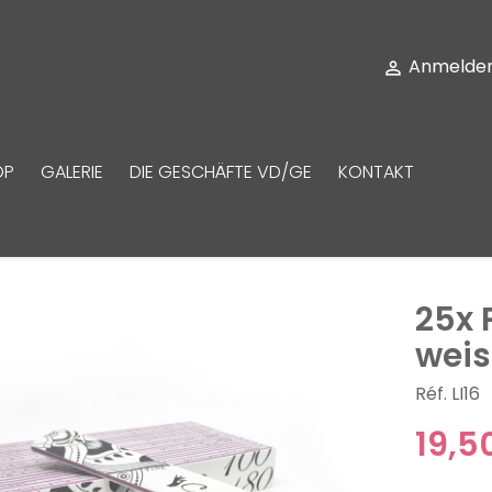
Anmelde

OP
GALERIE
DIE GESCHÄFTE VD/GE
KONTAKT
25x 
weis
Réf. LI16
19,5