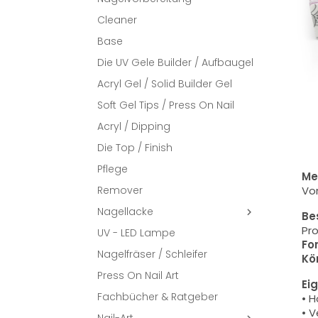
Cleaner
Base
Die UV Gele Builder / Aufbaugel
Acryl Gel / Solid Builder Gel
Soft Gel Tips / Press On Nail
Acryl / Dipping
Die Top / Finish
Pflege
Me
Vor
Remover
Nagellacke

Be
Pro
UV - LED Lampe
Fo
Nagelfräser / Schleifer
Kö
Press On Nail Art
Ei
Fachbücher & Ratgeber
• H
• V