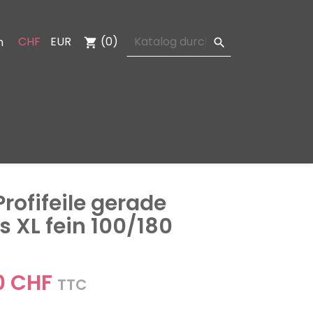
CHF
EUR
(0)
n
shopping_cart

Profifeile gerade
s XL fein 100/180
0 CHF
TTC