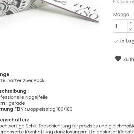
Profipreise
Menge
in La

Zu I
nge :
teilhaft
er 25er Pack.
schreibung :
fessionelle Nagelfeile
rm :
gerade
rnung FEIN :
Doppelseitig 100/180
genschaften:
ochwertige Schleifbeschichtung für präzises und gleichmäßi
erbesserte Kornhaftung dank lösungsmittelbasierter Klebst