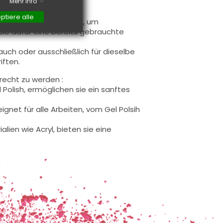
Mehr Info
ptiere alle
eile leicht abzurunden, um
ie dafür eine bereits gebrauchte
auch oder ausschließlich für dieselbe
iften.
recht zu werden :
l Polish, ermöglichen sie ein sanftes
eignet für alle Arbeiten, vom Gel Polsih
ialien wie Acryl, bieten sie eine