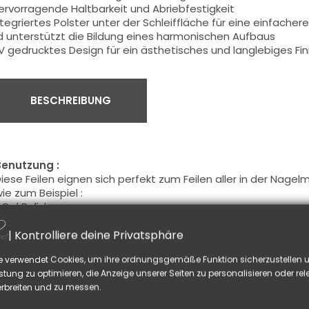
ervorragende Haltbarkeit und Abriebfestigkeit
ntegriertes Polster unter der Schleiffläche für eine einfache
 unterstützt die Bildung eines harmonischen Aufbaus
V gedrucktes Design für ein ästhetisches und langlebiges Fin
BESCHREIBUNG
Benutzung :
iese Feilen eignen sich perfekt zum Feilen aller in der Nage
ie zum Beispiel :
 Gel Polish
 UV Gel
 Acryl Gel
| Kontrolliere deine Privatsphäre
 Acryl
e verwendet Cookies, um ihre ordnungsgemäße Funktion sicherzustellen u
 sowie alle anderen Materialien, die eine präzise Formgebun
stung zu optimieren, die Anzeige unserer Seiten zu personalisieren oder re
äufig von professionellen Nageldesignern verwendet, sind d
rbreiten und zu messen.
obby Anwender geeignet, die auf die Qualität ihres Werkze