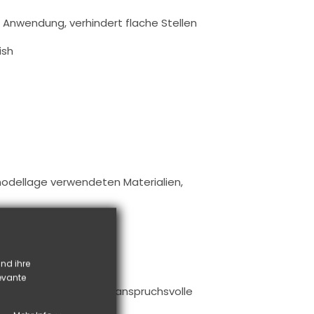
re Anwendung, verhindert flache Stellen
ish
lmodellage verwendeten Materialien,
nd ihre
g erfordern
levante
iese Feilen ebenso für anspruchsvolle
ugs achten.