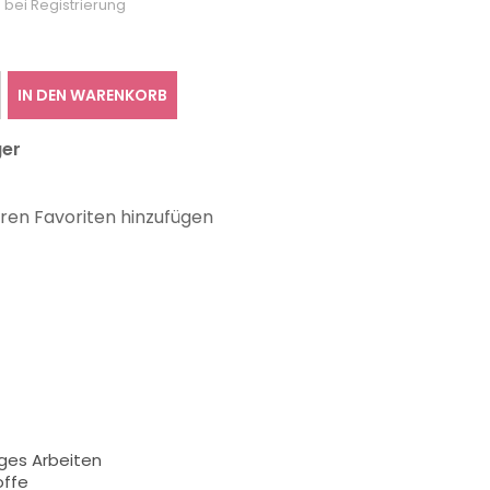
 bei Registrierung
IN DEN WARENKORB
ger
hren Favoriten hinzufügen
ges Arbeiten
offe