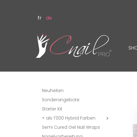
fr
de
SH
Neuheiten
Sonderangebote
Starter Kit
+ als 1'000 Hybrid Farben

Semi Cured Gel Nail Wraps
Nagelvorbereitung