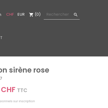
CHF
EUR
(0)
n
shopping_cart

T
on sirène rose
87
 CHF
TTC
sionnels sur inscription