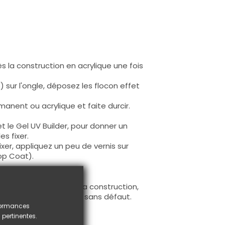
ès la construction en acrylique une fois
) sur l'ongle, déposez les flocon effet
manent ou acrylique et faite durcir.
et le Gel UV Builder, pour donner un
s fixer.
ixer, appliquez un peu de vernis sur
Top Coat).
 les flocons fixées sur la construction,
ra une finition lisse et sans défaut.
rformances
 pertinentes.