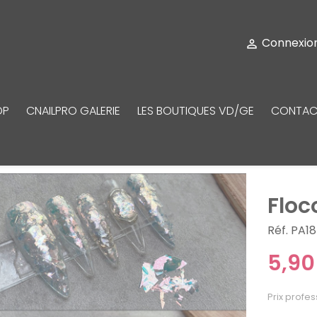
Connexio

OP
CNAILPRO GALERIE
LES BOUTIQUES VD/GE
CONTAC
Floc
Réf. PA1
5,90
Prix profes