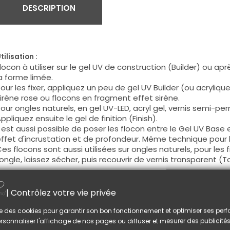
DESCRIPTION
tilisation :
locon à utiliser sur le gel UV de construction (Builder) ou apr
a forme limée.
our les fixer, appliquez un peu de gel UV Builder (ou acrylique
irène rose ou flocons en fragment effet sirène.
our ongles naturels, en gel UV-LED, acryl gel, vernis semi-per
ppliquez ensuite le gel de finition (Finish).
l est aussi possible de poser les flocon entre le Gel UV Base 
ffet d'incrustation et de profondeur. Même technique pour le
es flocons sont aussi utilisées sur ongles naturels, pour les f
'ongle, laissez sécher, puis recouvrir de vernis transparent (
onseil :
i vous choisissez la technique avant le Gel UV Finish, une fois
| Contrôlez votre vie privée
imez les parties des flocons qui dépassent. Ceci vous garanti
lise des cookies pour garantir son bon fonctionnement et optimiser ses pe
rsonnaliser l'affichage de nos pages ou diffuser et mesurer des publicités