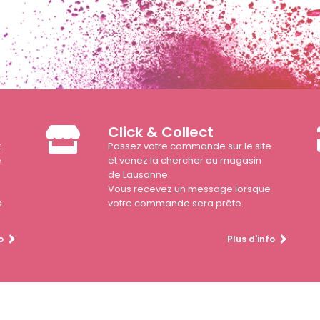
Click & Collect
t
Passez votre commande sur le site
e
et venez la chercher au magasin
de Lausanne.
Vous recevez un message lorsque
s
votre commande sera prête.
o
Plus d'info