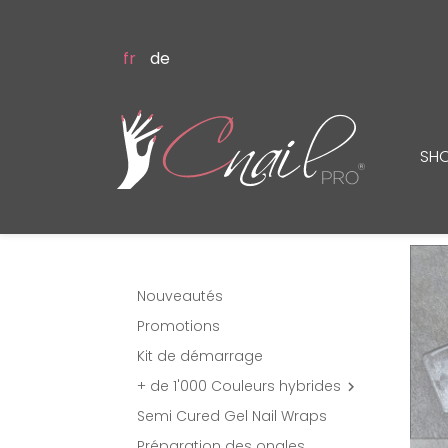
fr
de
SH
Nouveautés
Promotions
Kit de démarrage
+ de 1'000 Couleurs hybrides

Semi Cured Gel Nail Wraps
Préparation des ongles