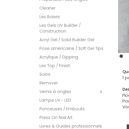
Cleaner
Les Bases
Les Gels UV Builder /
Construction
Acryl Gel / Solid Builder Gel
Pose américaine / Soft Gel Tips
Acrylique / Dipping
Les Top / Finish
Qua
Soins
1 p
Remover
Des
Vernis à ongles

Flo
Lampe UV - LED
Pou
Vos
Ponceuses / Embouts
Press On Nail Art
Livres & Guides professionnels