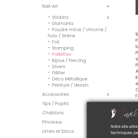
Nail-Art

Stickers

Diamants
Poudre miroir / chrome /
U
holo / Sirène
F
Foil
l
Stamping
P
Paillettes
s
Bijoux / Piercing
P
Divers
A
Glitter
I
Déco Métallique
e
Peinture / dessin
C
Accessoires

l
Tips / Popits

C
Chablons
S
l
Pinceaux

Notre site uti
Limes et blocs
techniques, pe