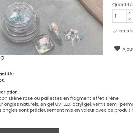
Quantité
en st

Ajout
ntité :
ot.
cription :
con sirène rose ou paillettes en fragment effet sirène.
r ongles naturels, en gel UV-LED, acryl gel, vernis semi-perm
 ongles sont précieusement mis en valeur avec ce produit N