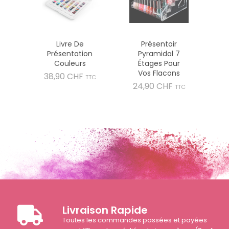
Livre De
Présentoir
Présentation
Pyramidal 7
Couleurs
Étages Pour
Vos Flacons
Prix
38,90 CHF
TTC
Prix
24,90 CHF
TTC
Livraison Rapide
Toutes les commandes passées et payées