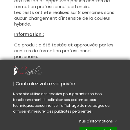
été testée et approuvée par les centres de
formation professionnel partenaire.
Les tests ont été réalisés sur 8 semaines sans
aucun changement d'intensité de la couleur
hybride.
Information :
Ce produit a été testée et approuvée par les
centres de formation professionnel
partenaire.
Avec ce produit vous pourrez satisfaire vos
clientes les plus exigeantes !
De plus, CNAILPRO porte une attention
particulière au formule de ces produits, nous
| Contrôlez votre vie privée
suivons la réglementation en vigueur et
garantissons la conformité de nos produits.
Notre site utilise des cookies pour garantir son bon
Ceci pour garantir une sécurité d'utilisation
fonctionnement et optimiser ses performances
optimale.
techniques, personnaliser l'affichage de nos pages ou
diffuser et mesurer des publicités pertinentes.
Utilisation :
Plus d'informations
Cette couleur s'applique avec son pinceau, de
manière fine, sur la base (il n'est pas