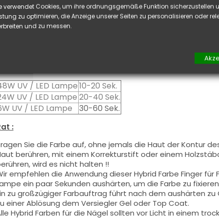
iese Farbe mit dem Pinsel, auf dünner Weise, auf die Basis a
e verwendet Cookies, um ihre ordnungsgemäße Funktion sicherzustellen u
chwitzschicht zu entfetten) oder nach der Nagelmodellage
stung zu optimieren, die Anzeige unserer Seiten zu personalisieren oder re
ieses Produkt wird in zwei Schichten aufgetragen, schließen 
rbreiten und zu messen.
nd tragen Sie die zweite Schicht auf, um ein optimales Erge
iese Produkte werden
sowohl
in Vollfarbe
wie auch
in French
ie können die
Schwitzschicht
entfetten, falls Sie Nail Art au
Akze
Aushärtung :
48W UV / LED Lampe
10-20 Sek.
24W UV / LED Lampe
20-40 Sek.
6W UV / LED Lampe
30-60 Sek.
at :
ragen Sie die Farbe auf, ohne jemals die Haut der Kontur de
aut berühren, mit einem Korrekturstift oder einem Holzstäbch
erühren, wird es nicht halten !!
ir empfehlen die Anwendung dieser Hybrid Farbe Finger für
ampe ein paar Sekunden aushärten, um die Farbe zu fixieren
in zu großzügiger Farbauftrag führt nach dem aushärten z
u einer Ablösung dem Versiegler Gel oder Top Coat.
lle Hybrid Farben für die Nägel sollten vor Licht in einem t