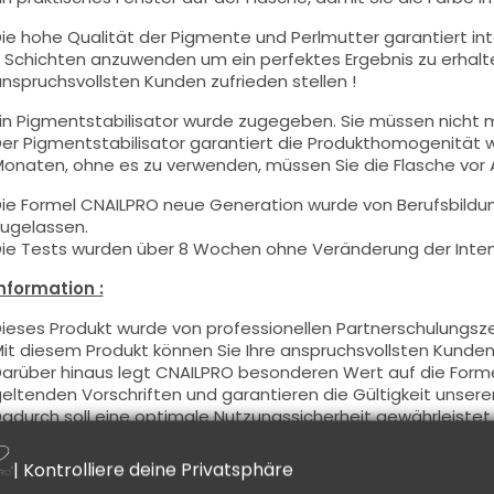
ie hohe Qualität der
Pigmente und Perlmutt
er garantiert in
 Schichten anzuwenden um ein perfektes Ergebnis zu erhalte
nspruchsvollsten Kunden zufrieden stellen !
in Pigmentstabilisator wurde zugegeben. Sie müssen nicht m
er Pigmentstabilisator garantiert die Produkthomogenität
onaten, ohne es zu verwenden, müssen Sie die Flasche vor
ie Formel CNAILPRO neue Generation wurde von Berufsbildu
ugelassen.
ie Tests wurden über 8 Wochen ohne Veränderung der Intens
nformation :
ieses Produkt wurde von professionellen Partnerschulungsz
it diesem Produkt können Sie Ihre anspruchsvollsten Kunden 
arüber hinaus legt CNAILPRO besonderen Wert auf die Formel
eltenden Vorschriften und garantieren die Gültigkeit unsere
adurch soll eine optimale Nutzungssicherheit gewährleistet
Benutzung :
| Kontrolliere deine Privatsphäre