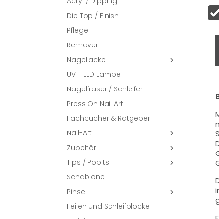
Acryl / Dipping
Die Top / Finish
Pflege
Remover
Nagellacke

UV - LED Lampe
Nagelfräser / Schleifer
B
Press On Nail Art
M
Fachbücher & Ratgeber
m
Nail-Art
S

D
Zubehör

G
Tips / Popits
G

Schablone
D
i
Pinsel

g
Feilen und Schleifblöcke
E