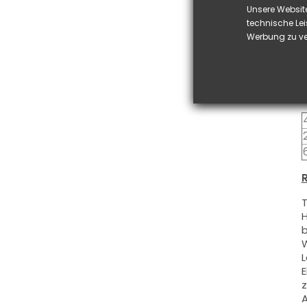
D
Unsere Websit
S
technische Lei
D
Werbung zu ve
u
D
S
R
T
H
b
W
L
E
z
A