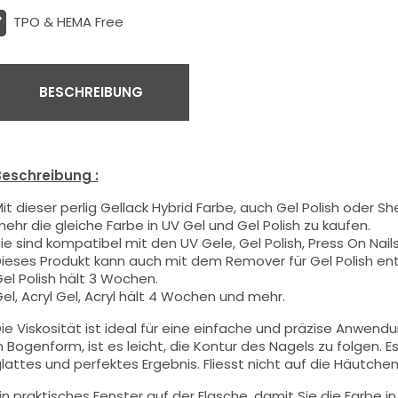
TPO & HEMA Free
BESCHREIBUNG
eschreibung :
it dieser
perlig
Gellack Hybrid Farbe
, auch Gel Polish oder Sh
ehr die gleiche Farbe in UV Gel und Gel Polish zu kaufen.
ie sind kompatibel mit den UV Gele, Gel Polish, Press On Nails,
ieses Produkt kann auch mit dem Remover für Gel Polish en
el Polish hält 3 Wochen.
el, Acryl Gel, Acryl hält 4 Wochen und mehr.
ie Viskosität ist ideal für eine einfache und präzise Anwend
n Bogenform, ist es leicht, die Kontur des Nagels zu folgen. Es
lattes und perfektes Ergebnis. Fliesst nicht auf die Häutchen 
in praktisches Fenster auf der Flasche, damit Sie die Farbe i