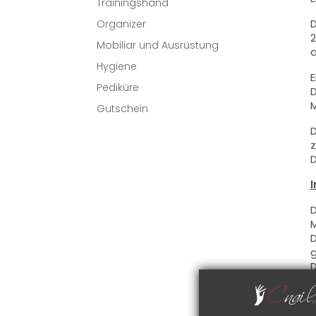
Trainingshand
D
Organizer
2
Mobiliar und Ausrüstung
a
Hygiene
E
Pediküre
D
M
Gutschein
D
z
D
I
D
M
D
g
D