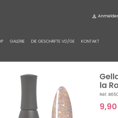
Anmelde

OP
GALERIE
DIE GESCHÄFTE VD/GE
KONTAKT
Gell
la R
Réf. B65
9,90