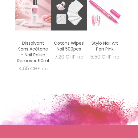
Dissolvant
Cotons Wipes
Stylo Nail Art
Sans Acétone
Nail 500pcs
Pen Pink
- Nail Polish
Prix
Prix
7,20 CHF
5,50 CHF
TTC
TTC
Remover 90ml
Prix
4,65 CHF
TTC