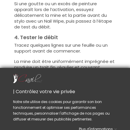
Si une goutte ou un excès de peinture
apparaît lors de l’activation, essuyez
délicatement la mine et la partie avant du
stylo avec un Nail Wipe, puis passez à l’étape
de test du débit.
4. Tester le débit
Tracez quelques lignes sur une feuille ou un
support avant de commencer.
La mine doit être uniformément imprégnée et
produire un trait fin, régulier et couvrant.
Une fois le stylo correctement amorcé,
il n’est
plus nécessaire d’appuyer sur la pointe
pour dessiner
. Si le débit devient insuffisant
| Contrôlez votre vie privée
après une période de stockage, réactivez-le
simplement avec une ou deux pressions
Notre site utilise des cookies pour garantir son bon
légères sur un support d’essai.
fonctionnement et optimiser ses performances
techniques, personnaliser l'affichage de nos pages ou
5. Réaliser le dessin
diffuser et mesurer des publicités pertinentes.
Dessinez directement sur l’ongle en travaillant
Plus d'informations