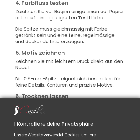
4. Farbfluss testen
Zeichnen Sie vor Beginn einige Linien auf Papier
oder auf einer geeigneten Testfläche.
Die Spitze muss gleichmässig mit Farbe
getränkt sein und eine feine, regelmässige
und deckende Linie erzeugen.
5. Motiv zeichnen
Zeichnen Sie mit leichtem Druck direkt auf den
Nagel.
Die 0,5-mm-Spitze eignet sich besonders für
feine Details, Konturen und präzise Motive.
6. Trocknen lassen
Lassen Sie die Farbe vollständig an der Luft
trocknen, bevor Sie die Versiegelung
auftragen.
| Kontrolliere deine Privatsphäre
Die Farbe trocknet schnell, muss jedoch
vollständig trocken sein, damit sich das Motiv
Unsere Website verwendet Cookies, um ihre