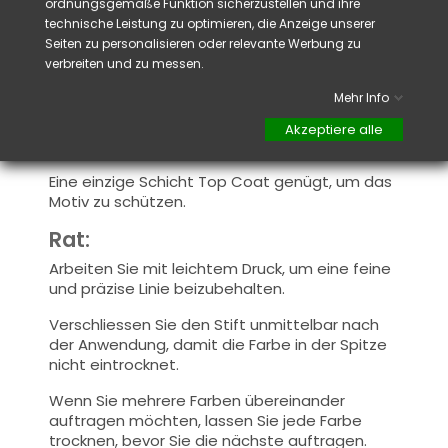
beim Auftragen des Top Coats nicht
ordnungsgemäße Funktion sicherzustellen und ihre
verschiebt oder verwischt.
technische Leistung zu optimieren, die Anzeige unserer
Seiten zu personalisieren oder relevante Werbung zu
7. Motiv schützen
verbreiten und zu messen.
Tragen Sie eine normale Schicht Top Coat
Mehr Info
oder eine zu Ihrem System passende
Versiegelung auf und härten Sie diese
Akzeptiere alle
anschliessend unter einer UV/LED-Lampe aus.
Eine einzige Schicht Top Coat genügt, um das
Motiv zu schützen.
Rat:
Arbeiten Sie mit leichtem Druck, um eine feine
und präzise Linie beizubehalten.
Verschliessen Sie den Stift unmittelbar nach
der Anwendung, damit die Farbe in der Spitze
nicht eintrocknet.
Wenn Sie mehrere Farben übereinander
auftragen möchten, lassen Sie jede Farbe
trocknen, bevor Sie die nächste auftragen.