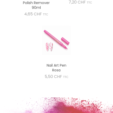
Preis
7,20 CHF
Polish Remover
TTC
90ml
Preis
4,65 CHF
TTC
Nail Art Pen
Rosa
Preis
5,50 CHF
TTC