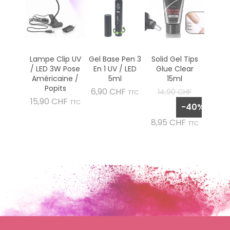
Lampe Clip UV
Gel Base Pen 3
Solid Gel Tips
/ LED 3W Pose
En 1 UV / LED
Glue Clear
Américaine /
5ml
15ml
Popits
Prix
Prix
6,90 CHF
14,90 CHF
TTC
Prix
15,90 CHF
de
TTC
-40%
base
Prix
8,95 CHF
TTC