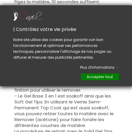
Figez la matière, 10 secondes suffisent.
Néanmoins il sera nécessaire de finir la
catalysation dans une lampe UV / LED plus
puissante !
Le Solid Gel Tips Glue ne nécessite pas de
| Contrôlez votre vie privée
lampe clip, car les Soft Gel Tips tiennent
seuls sur l'ongle naturel grâce à sa
Notre site utilise des cookies pour garantir son bon
viscosité plus dense.
fonctionnement et optimiser ses performances
Dépolissez la surface du soft gel tips,
techniques, personnaliser l'affichage de nos pages ou
appliquez votre couleur et une finition, fermez
diffuser et mesurer des publicités pertinentes.
le bord libre.
Plus d'informations
Pour retirer votre Pose Américaine, 2 solutions
Accepter tout
s'offrent à vous.
- La lime ou la ponceuse / ou retirer le Gel de
finition pour utiliser le remover.
- Le Gel Base 3 en 1 est
soakoff
ainsi que les
Soft Gel Tips. En utilisant le Vernis Semi-
Permanent Top Coat qui est aussi soakoff,
vous pouvez retirer toutes la matière avec le
Remover (acétone) pour faire fondre les
différentes couches de matière.
La procédure de retrait avec le Solid Gel Tips