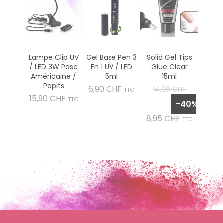
Lampe Clip UV
Gel Base Pen 3
Solid Gel Tips
/ LED 3W Pose
En 1 UV / LED
Glue Clear
Américaine /
5ml
15ml
Popits
Prix
Prix
6,90 CHF
14,90 CHF
TTC
Prix
15,90 CHF
de
TTC
-40%
base
Prix
8,95 CHF
TTC