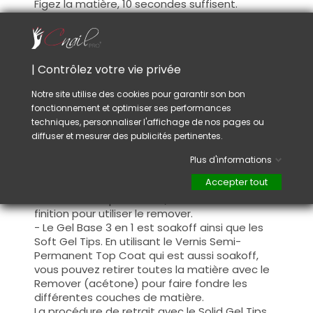
Figez la matière, 10 secondes suffisent.
Néanmoins il sera nécessaire de finir la
catalysation dans une lampe UV / LED plus
puissante !
Le Solid Gel Tips Glue ne nécessite pas de
| Contrôlez votre vie privée
lampe clip, car les Soft Gel Tips tiennent
seuls sur l'ongle naturel grâce à sa
Notre site utilise des cookies pour garantir son bon
viscosité plus dense.
fonctionnement et optimiser ses performances
Dépolissez la surface du soft gel tips,
techniques, personnaliser l'affichage de nos pages ou
appliquez votre couleur et une finition, fermez
diffuser et mesurer des publicités pertinentes.
le bord libre.
Plus d'informations
Pour retirer votre Pose Américaine, 2 solutions
Accepter tout
s'offrent à vous.
- La lime ou la ponceuse / ou retirer le Gel de
finition pour utiliser le remover.
- Le Gel Base 3 en 1 est
soakoff
ainsi que les
Soft Gel Tips. En utilisant le Vernis Semi-
Permanent Top Coat qui est aussi soakoff,
vous pouvez retirer toutes la matière avec le
Remover (acétone) pour faire fondre les
différentes couches de matière.
La procédure de retrait avec le Solid Gel Tips