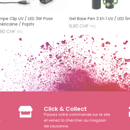
mpe Clip UV / LED 3W Pose
Gel Base Pen 3 En 1 UV / LED 5
éricaine / Popits
Prix
6,90 CHF
TTC
Prix
,90 CHF
TTC
Click & Collect
t
Passez votre commande sur le site
e
et venez la chercher au magasin
de Lausanne.