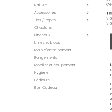
Ce 
Nail-Art

Accessoires
Te

3 à
Tips / Popits

3 à
Chablons
Pinceaux

Limes et blocs
Main d'entraînement
Rangements
U
Mobilier et équipement
L
Hygiène
O
Pédicure
C
Bon Cadeau
P
a
A
C
A