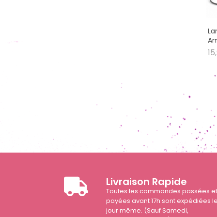
La
Am
15
Livraison Rapide
Toutes les commandes passées e
payées avant 17h sont expédiées l
jour même. (Sauf Samedi,