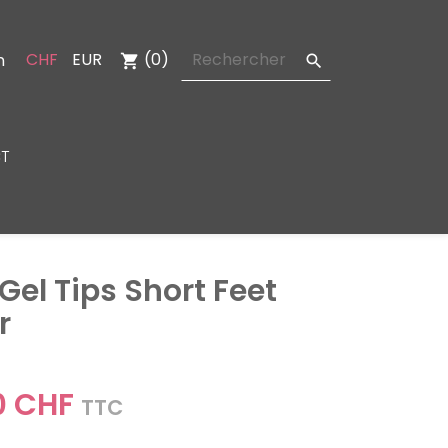
CHF
EUR
(0)
n
shopping_cart

T
 Gel Tips Short Feet
r
0 CHF
TTC