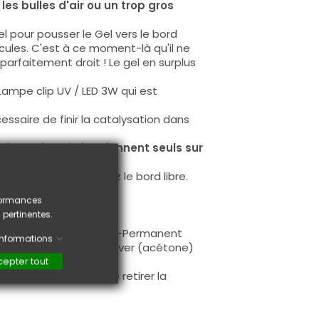
les bulles d'air ou un trop gros
el pour pousser le Gel vers le bord
icules. C'est à ce moment-là qu'il ne
e parfaitement droit ! Le gel en surplus
e Lampe clip UV / LED 3W qui est
essaire de finir la catalysation dans
 les Soft Gel Tips tiennent seuls sur
et une finition, fermez le bord libre.
rformances
s.
 pertinentes.
iser le remover.
n utilisant le Vernis Semi-Permanent
'informations
la matière avec le Remover (acétone)
epter tout
ue. Il est conseillé de retirer la