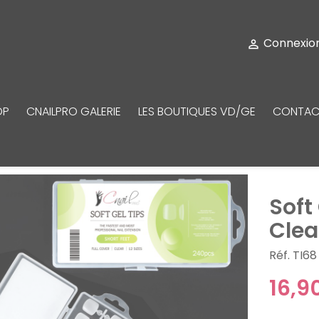
Connexio

OP
CNAILPRO GALERIE
LES BOUTIQUES VD/GE
CONTAC
Soft
Clea
Réf. TI68
16,9