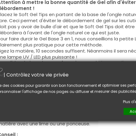
ttention à mettre la bonne quantité de Gel afin d'éviter 
débordement !
lacez le Soft Gel Tips en partant de la base de l'ongle natur
ibre. Ceci permet d'éviter le débordement de gel sur les cut
oit pas y avoir de bulle d'air et que le Soft Gel Tips doit êtr
ébordera à l'avant de l'ongle naturel ce qui est juste.
our faire durcir le Gel Base 3 en 1, nous conseillions la petit
lairement plus pratique pour cette méthode.
igez la matière, 10 secondes suffisent. Néanmoins il sera néc
ne lampe UV / LED plus puissante !
e Solid Gel Tips Glue ne nécessite pas de lampe clip, car
'ongle naturel grâce à sa viscosité plus dense.
| Contrôlez votre vie privée
épolissez la surface du soft gel tips, appliquez votre couleur 
lise des cookies pour garantir son bon fonctionnement et optimiser ses pe
our retirer votre Pose Américaine, 2 solutions s'offrent à vou
rsonnaliser l'affichage de nos pages ou diffuser et mesurer des publicités
 La lime ou la ponceuse / ou retirer le Gel de finition pour util
 Le Gel Base 3 en 1 est
soakoff
ainsi que les Soft Gel Tips. E
Plus d
op Coat qui est aussi soakoff, vous pouvez retirer toutes 
our faire fondre les différentes couches de matière.
Acc
a procédure de retrait avec le Solid Gel Tips Glue est plus long
atière avec une lime ou une ponceuse.
onseil :