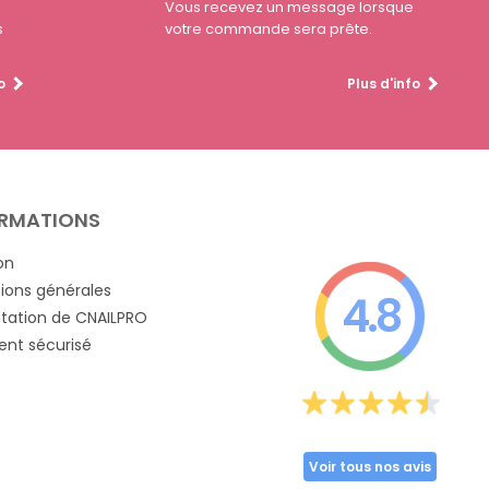
Vous recevez un message lorsque
s
votre commande sera prête.
o
Plus d'info
RMATIONS
on
ions générales
4.8
tation de CNAILPRO
nt sécurisé
Voir tous nos avis