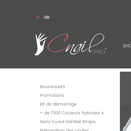
fr
de
SH
Nouveautés
Promotions
Kit de démarrage
+ de 1'000 Couleurs hybrides

Semi Cured Gel Nail Wraps
Préparation des ongles