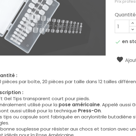
Prix profes
Quantité
en st

Ajout
antité :
 pièces par boîte, 20 pièces par taille dans 12 tailles différen
cription :
t Gel Tips transparent court pour pieds.
éralement utilisé pour la
pose américaine
. Appelé aussi Ge
 sont aussi utilisé pour la technique
Press-On
.
s tips ou capsule sont fabriquée en
acrylonitrile butadiène s
les.
bonne souplesse pour résister aux chocs et torsion avec un
t idéals pour la Pose Américaine.