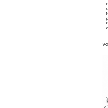
P
e
N
p
P
c
VO