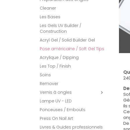
Cleaner
Les Bases
Les Gels UV Builder /
Construction
Acryl Gel / Solid Builder Gel
Pose américaine / Soft Gel Tips
Acrylique / Dipping
Les Top / Finish
Qu
Soins
240
Remover
Des
Vernis à ongles

Sof
Gén
Lampe UV - LED
Ils
Ponceuses / Embouts
Ce
ong
Press On Nail Art
De 
Livres & Guides professionnels
son