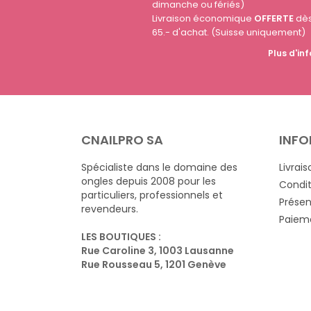
dimanche ou fériés)
Livraison économique
OFFERTE
dè
65.- d'achat. (Suisse uniquement)
Plus d'inf
CNAILPRO SA
INFO
Spécialiste dans le domaine des
Livrais
ongles depuis 2008 pour les
Condit
particuliers, professionnels et
Présen
revendeurs.
Paieme
LES BOUTIQUES :
Rue Caroline 3, 1003 Lausanne
Rue Rousseau 5, 1201 Genève