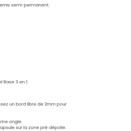
 Vernis semi-permanent.
l Base 3 en 1.
issez un bord libre de 2mm pour
tre ongle.
capsule sur la zone pré dépolie.