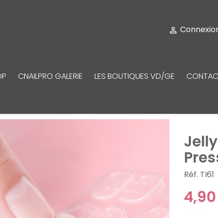
Connexio

OP
CNAILPRO GALERIE
LES BOUTIQUES VD/GE
CONTAC
Jell
Pres
Réf. TI61
4,90