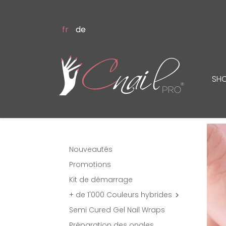
fr
de
SH
Nouveautés
Promotions
Kit de démarrage
+ de 1'000 Couleurs hybrides

Semi Cured Gel Nail Wraps
Préparation des ongles