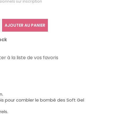
sionnels sur inscription
AJOUTER AU PANIER
ock
er à la liste de vos favoris
n.
ois pour combler le bombé des Soft Gel
els.