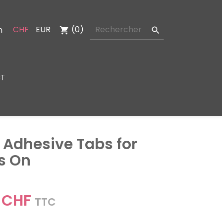
CHF
EUR
(0)
n
shopping_cart

T
y Adhesive Tabs for
s On
 CHF
TTC