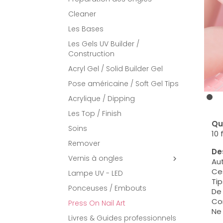
Cleaner
Les Bases
Les Gels UV Builder /
Construction
Acryl Gel / Solid Builder Gel
Pose américaine / Soft Gel Tips
Acrylique / Dipping
Les Top / Finish
Qu
Soins
10 
Remover
Des
Vernis à ongles

Au
Ces
Lampe UV - LED
Tip
Ponceuses / Embouts
De 
Con
Press On Nail Art
Ne
Livres & Guides professionnels