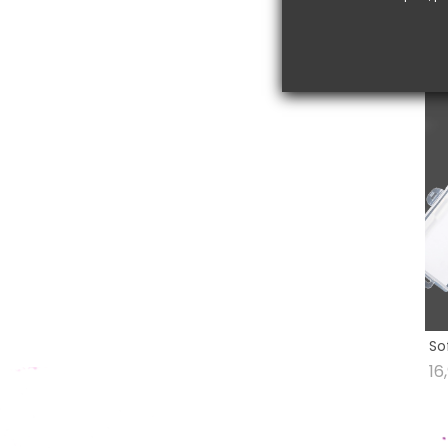
VO
So
16