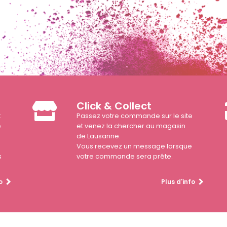
Click & Collect
t
Passez votre commande sur le site
e
et venez la chercher au magasin
de Lausanne.
Vous recevez un message lorsque
s
votre commande sera prête.
o
Plus d'info