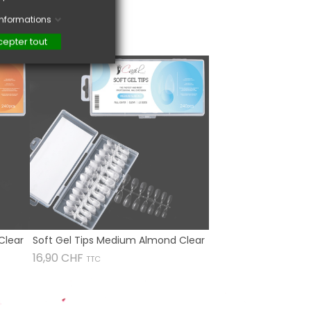
'informations
epter tout
Clear
Soft Gel Tips Medium Almond Clear
Prix
16,90 CHF
TTC