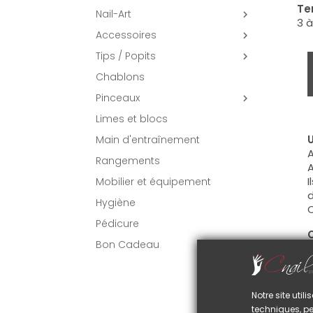
Te
Nail-Art

3 à
Accessoires

Tips / Popits

Chablons
Pinceaux

Limes et blocs
U
Main d'entraînement
A
Rangements
A
I
Mobilier et équipement
d
Hygiène
C
Pédicure
C
Bon Cadeau
A
N
n
3
Notre site uti
techniques, pe