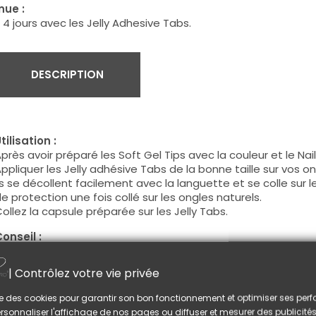
nue :
 4 jours avec les Jelly Adhesive Tabs.
DESCRIPTION
tilisation :
près avoir préparé les Soft Gel Tips avec la couleur et le Nail-
ppliquer les Jelly adhésive Tabs de la bonne taille sur vos on
ls se décollent facilement avec la languette et se colle sur le
e protection une fois collé sur les ongles naturels.
ollez la capsule préparée sur les Jelly Tabs.
onseil :
ppuyez 15 à 20 secondes pour une bonne adhésion.
e pas mettre les mains dans l'eau pendant 3 heures afin de
| Contrôlez votre vie privée
aturels.
 heures après la pose, les Jelly Tabs sont waterproof.
lise des cookies pour garantir son bon fonctionnement et optimiser ses pe
rsonnaliser l'affichage de nos pages ou diffuser et mesurer des publicités