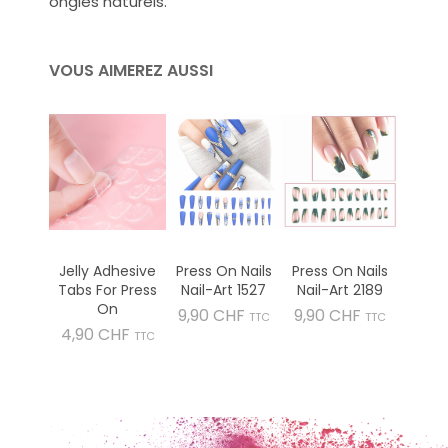
ongles naturels.
VOUS AIMEREZ AUSSI
Jelly Adhesive
Press On Nails
Press On Nails
Tabs For Press
Nail-Art 1527
Nail-Art 2189
On
Prix
Prix
9,90 CHF
9,90 CHF
TTC
TTC
Prix
4,90 CHF
TTC