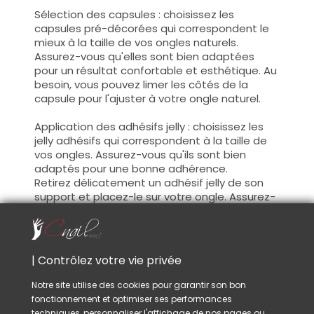
Sélection des capsules : choisissez les
capsules pré-décorées qui correspondent le
mieux à la taille de vos ongles naturels.
Assurez-vous qu'elles sont bien adaptées
pour un résultat confortable et esthétique. Au
besoin, vous pouvez limer les côtés de la
capsule pour l'ajuster à votre ongle naturel.
Application des adhésifs jelly
: choisissez les
jelly adhésifs qui correspondent à la taille de
vos ongles. Assurez-vous qu'ils sont bien
adaptés pour une bonne adhérence.
Retirez délicatement un adhésif jelly de son
support et placez-le sur votre ongle. Assurez-
vous qu'il est bien centré et fixé de manière
uniforme pour assurer une adhérence
optimale. Retirez la pellicule de protection une
fois collée sur votre ongle.
| Contrôlez votre vie privée
Positionnement des capsules : d
éposez avec
Notre site utilise des cookies pour garantir son bon
précaution la capsule pré-décorée sur votre
fonctionnement et optimiser ses performances
ongle naturel, en vous assurant de bien
techniques, personnaliser l'affichage de nos pages ou