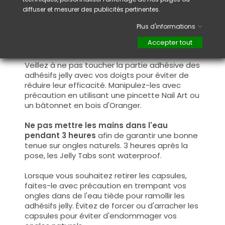
l'aligner et de l'ajuster à la forme de votre
diffuser et mesurer des publicités pertinentes.
ongle. Appliquez ensuite une légère pression
pendant quelques secondes
pour fixer la
Plus d'informations
capsule et
assurer une adhérence optimale
.
Accepter tout
Conseil :
Veillez à ne pas toucher la partie adhésive des
adhésifs jelly avec vos doigts pour éviter de
réduire leur efficacité. Manipulez-les avec
précaution en utilisant une pincette Nail Art ou
un bâtonnet en bois d'Oranger.
Ne pas mettre les mains dans l'eau
pendant 3 heures
afin de garantir une bonne
tenue sur ongles naturels. 3 heures après la
pose, les Jelly Tabs sont waterproof.
Lorsque vous souhaitez retirer les capsules,
faites-le avec précaution en trempant vos
ongles dans de l'eau tiède pour ramollir les
adhésifs jelly. Évitez de forcer ou d'arracher les
capsules pour éviter d'endommager vos