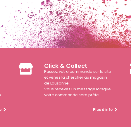
Click & Collect
t
Passez votre commande sur le site
e
et venez la chercher au magasin
de Lausanne.
Vous recevez un message lorsque
s
votre commande sera prête.
o
Plus d'info