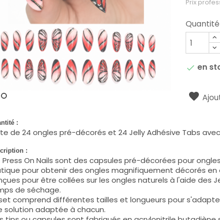
Prix profes
Quantité
en st

Ajout
ntité :
te de 24 ongles pré-décorés et 24 Jelly Adhésive Tabs avec
cription :
 Press On Nails sont des capsules pré-décorées pour ongles 
atique pour obtenir des ongles magnifiquement décorés en 
çues pour être collées sur les ongles naturels à l'aide des 
mps de séchage.
set comprend différentes tailles et longueurs pour s'adapter 
e solution adaptée à chacun.
 tips ou capsules sont fabriqués en
acrylonitrile butadiène 