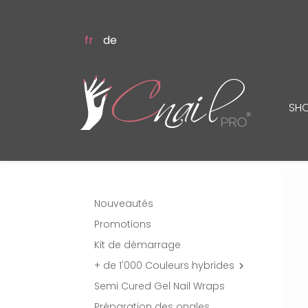
fr
de
SH
Nouveautés
Promotions
Kit de démarrage
+ de 1'000 Couleurs hybrides

Semi Cured Gel Nail Wraps
Préparation des ongles