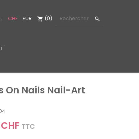
CHF
EUR
(0)
n
shopping_cart

T
s On Nails Nail-Art
04
 CHF
TTC