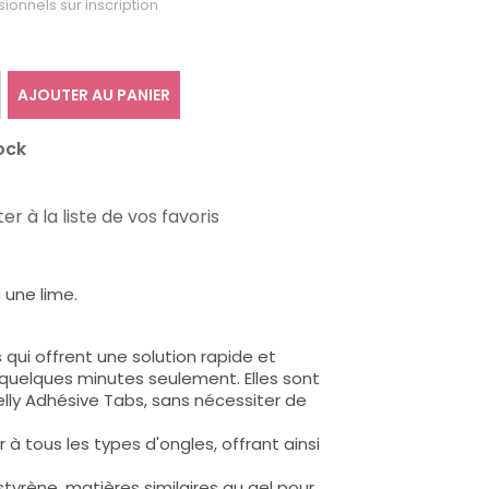
sionnels sur inscription
AJOUTER AU PANIER
ock
er à la liste de vos favoris
 une lime.
qui offrent une solution rapide et
quelques minutes seulement. Elles sont
Jelly Adhésive Tabs, sans nécessiter de
à tous les types d'ongles, offrant ainsi
styrène, matières similaires au gel pour