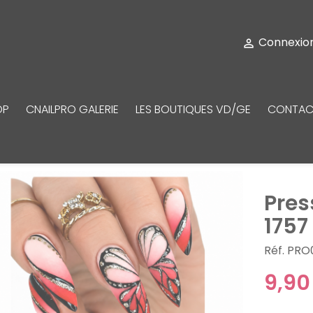
Connexio

OP
CNAILPRO GALERIE
LES BOUTIQUES VD/GE
CONTAC
Pres
1757
Réf. PRO
9,90