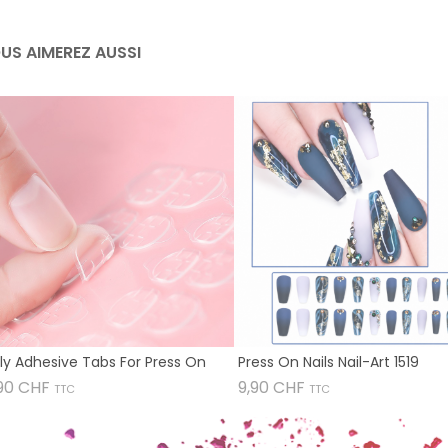
US AIMEREZ AUSSI
lly Adhesive Tabs For Press On
Press On Nails Nail-Art 1519
Prix
Prix
90 CHF
9,90 CHF
TTC
TTC