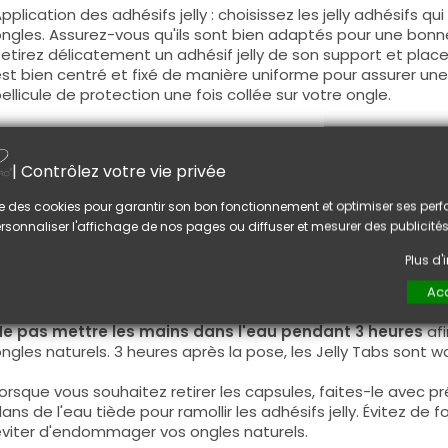
pplication des adhésifs jelly : choisissez les jelly adhésifs qu
ngles. Assurez-vous qu'ils sont bien adaptés pour une bon
etirez délicatement un adhésif jelly de son support et placez
st bien centré et fixé de manière uniforme pour assurer une
ellicule de protection une fois collée sur votre ongle.
ositionnement des capsules : déposez avec précaution la c
aturel, en vous assurant de bien l'aligner et de l'ajuster à l
| Contrôlez votre vie privée
nsuite une légère pression pendant quelques secondes pour 
dhérence optimale.
lise des cookies pour garantir son bon fonctionnement et optimiser ses pe
rsonnaliser l'affichage de nos pages ou diffuser et mesurer des publicités
onseil :
eillez à ne pas toucher la partie adhésive des adhésifs jelly
Plus d
eur efficacité. Manipulez-les avec précaution en utilisant un
ois d'Oranger.
Acc
e pas mettre les mains dans l'eau pendant 3 heures
afi
ngles naturels. 3 heures après la pose, les Jelly Tabs sont w
orsque vous souhaitez retirer les capsules, faites-le avec 
ans de l'eau tiède pour ramollir les adhésifs jelly. Évitez de 
viter d'endommager vos ongles naturels.