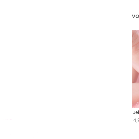
VO
Je
4,