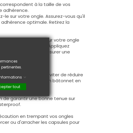
i correspondent à la taille de vos
ne adhérence.
-le sur votre ongle. Assurez-vous qu'il
 adhérence optimale. Retirez la
apsule pré-décorée sur votre ongle
a forme de votre ongle. Appliquez
fixer la capsule et assurer une
rformances
 pertinentes.
 avec vos doigts pour éviter de réduire
'informations
e pincette Nail Art ou un bâtonnet en
epter tout
n de garantir une bonne tenue sur
aterproof.
précaution en trempant vos ongles
forcer ou d'arracher les capsules pour