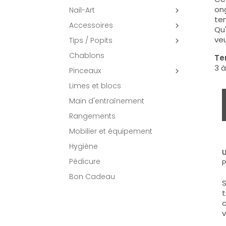
ong
Nail-Art

tem
Accessoires

Qu'
veu
Tips / Popits

Chablons
Te
3 à
Pinceaux

Limes et blocs
Main d'entraînement
Rangements
Mobilier et équipement
Hygiène
U
Pédicure
P
Bon Cadeau
S
t
c
v