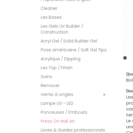
Cleaner
Les Bases
Les Gels UV Builder /
Construction
Acryl Gel / Solid Builder Gel
Pose américaine / Soft Gel Tips
Acrylique / Dipping
Les Top / Finish
Qua
Soins
Boî
Remover
Des
Vernis à ongles

Les
pr
Lampe UV - LED
con
Ponceuses / Embouts
te
Le 
Press On Nail Art
un
Livres & Guides professionnels
Ces