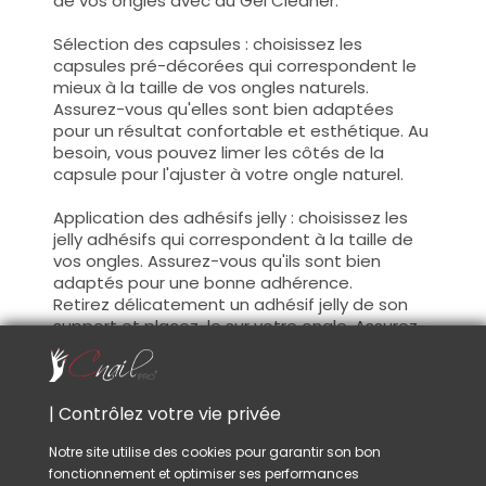
de vos ongles avec du Gel Cleaner.
Sélection des capsules : choisissez les
capsules pré-décorées qui correspondent le
mieux à la taille de vos ongles naturels.
Assurez-vous qu'elles sont bien adaptées
pour un résultat confortable et esthétique. Au
besoin, vous pouvez limer les côtés de la
capsule pour l'ajuster à votre ongle naturel.
Application des adhésifs jelly : choisissez les
jelly adhésifs qui correspondent à la taille de
vos ongles. Assurez-vous qu'ils sont bien
adaptés pour une bonne adhérence.
Retirez délicatement un adhésif jelly de son
support et placez-le sur votre ongle. Assurez-
vous qu'il est bien centré et fixé de manière
uniforme pour assurer une adhérence
optimale. Retirez la pellicule de protection une
fois collée sur votre ongle.
| Contrôlez votre vie privée
Notre site utilise des cookies pour garantir son bon
Positionnement des capsules : déposez avec
fonctionnement et optimiser ses performances
précaution la capsule pré-décorée sur votre