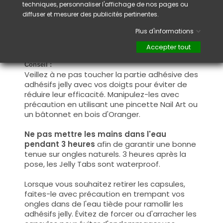
techniques, personnaliser l'affichage de nos pages ou
ongle naturel, en vous assurant de bien
diffuser et mesurer des publicités pertinentes.
l'aligner et de l'ajuster à la forme de votre
ongle. Appliquez ensuite une légère pression
Plus d'informations
pendant quelques secondes pour fixer la
capsule et assurer une adhérence optimale.
Accepter tout
Conseil :
Veillez à ne pas toucher la partie adhésive des
adhésifs jelly avec vos doigts pour éviter de
réduire leur efficacité. Manipulez-les avec
précaution en utilisant une pincette Nail Art ou
un bâtonnet en bois d'Oranger.
Ne pas mettre les mains dans l'eau
pendant 3 heures
afin de garantir une bonne
tenue sur ongles naturels. 3 heures après la
pose, les Jelly Tabs sont waterproof.
Lorsque vous souhaitez retirer les capsules,
faites-le avec précaution en trempant vos
ongles dans de l'eau tiède pour ramollir les
adhésifs jelly. Évitez de forcer ou d'arracher les