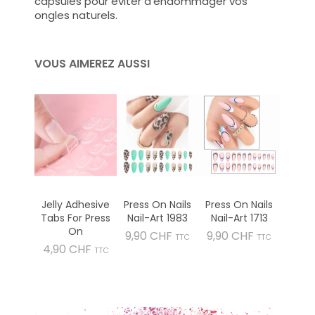
capsules pour éviter d'endommager vos
ongles naturels.
VOUS AIMEREZ AUSSI
Jelly Adhesive
Press On Nails
Press On Nails
Tabs For Press
Nail-Art 1983
Nail-Art 1713
On
Prix
Prix
9,90 CHF
9,90 CHF
TTC
TTC
Prix
4,90 CHF
TTC