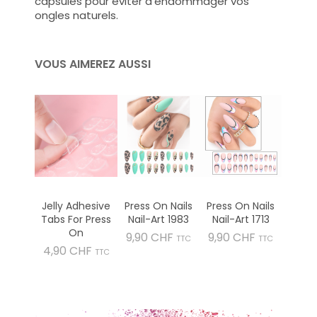
capsules pour éviter d'endommager vos
ongles naturels.
VOUS AIMEREZ AUSSI
Jelly Adhesive
Press On Nails
Press On Nails
Tabs For Press
Nail-Art 1983
Nail-Art 1713
On
Prix
Prix
9,90 CHF
9,90 CHF
TTC
TTC
Prix
4,90 CHF
TTC