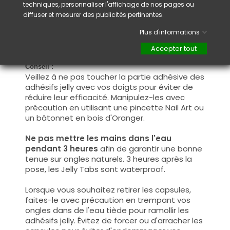
techniques, personnaliser l'affichage de nos pages ou
ongle naturel, en vous assurant de bien
diffuser et mesurer des publicités pertinentes.
l'aligner et de l'ajuster à la forme de votre
ongle. Appliquez ensuite une légère pression
Plus d'informations
pendant quelques secondes pour fixer la
capsule et assurer une adhérence optimale.
Accepter tout
Conseil :
Veillez à ne pas toucher la partie adhésive des
adhésifs jelly avec vos doigts pour éviter de
réduire leur efficacité. Manipulez-les avec
précaution en utilisant une pincette Nail Art ou
un bâtonnet en bois d'Oranger.
Ne pas mettre les mains dans l'eau
pendant 3 heures
afin de garantir une bonne
tenue sur ongles naturels. 3 heures après la
pose, les Jelly Tabs sont waterproof.
Lorsque vous souhaitez retirer les capsules,
faites-le avec précaution en trempant vos
ongles dans de l'eau tiède pour ramollir les
adhésifs jelly. Évitez de forcer ou d'arracher les