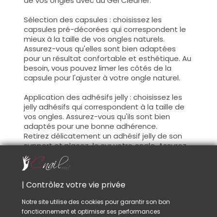
de vos ongles avec du Gel Cleaner.
Sélection des capsules : choisissez les
capsules pré-décorées qui correspondent le
mieux à la taille de vos ongles naturels.
Assurez-vous qu'elles sont bien adaptées
pour un résultat confortable et esthétique. Au
besoin, vous pouvez limer les côtés de la
capsule pour l'ajuster à votre ongle naturel.
Application des adhésifs jelly : choisissez les
jelly adhésifs qui correspondent à la taille de
vos ongles. Assurez-vous qu'ils sont bien
adaptés pour une bonne adhérence.
Retirez délicatement un adhésif jelly de son
support et placez-le sur votre ongle. Assurez-
vous qu'il est bien centré et fixé de manière
uniforme pour assurer une adhérence
optimale. Retirez la pellicule de protection une
fois collée sur votre ongle.
| Contrôlez votre vie privée
Notre site utilise des cookies pour garantir son bon
Positionnement des capsules : déposez avec
fonctionnement et optimiser ses performances
précaution la capsule pré-décorée sur votre